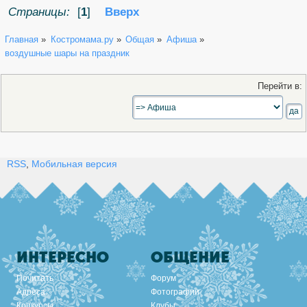
Страницы:
[
1
]
Вверх
Главная
»
Костромама.ру
»
Общая
»
Афиша
»
воздушные шары на праздник
Перейти в:
RSS
,
Мобильная версия
ИНТЕРЕСНО
ОБЩЕНИЕ
Почитать
Форум
Адреса
Фотографии
Конкурсы
Клубы