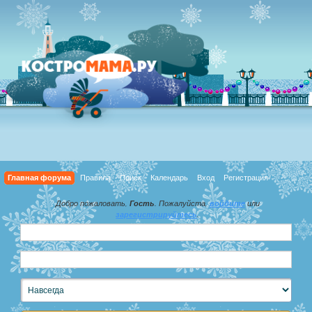
Главная форума
Правила
Поиск
Календарь
Вход
Регистрация
Добро пожаловать,
Гость
. Пожалуйста,
войдите
или
зарегистрируйтесь
.