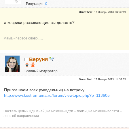
Репутация:
0
Ответ №3 :
17 Январь 2013, 04:30:19
а коврики развивающие вы делаете?
Мама - первое слово......
Веруня
Главный модератор
Почетные участники
Ответ №4 :
17 Январь 2013, 14:33:35
Сказали "Спасибо": 150
Репутация:
7
Приглашаем всех рукодельниц на встречу:
http://www.kostromama.ru/forum/viewtopic.php?p=113605
Председатель клуба "Чудеса рукоделия"
Поставь цель и иди к ней, не можешь идти – ползи, не можешь ползти –
ляг в её направлении