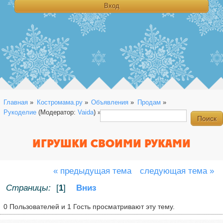
Главная
»
Костромама.ру
»
Объявления
»
Продам
»
Рукоделие
(Модератор:
Vaida
) »
игрушки своими руками
ИГРУШКИ СВОИМИ РУКАМИ
« предыдущая тема
следующая тема »
Страницы:
[
1
]
Вниз
0 Пользователей и 1 Гость просматривают эту тему.