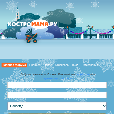
Главная форума
Правила
Поиск
Календарь
Вход
Регистрация
Добро пожаловать,
Гость
. Пожалуйста,
войдите
или
зарегистрируйтесь
.