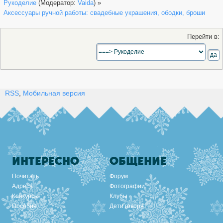
Рукоделие
(Модератор:
Vaida
) »
Аксессуары ручной работы: свадебные украшения, ободки, броши
Перейти в:
RSS
,
Мобильная версия
ИНТЕРЕСНО
ОБЩЕНИЕ
Почитать
Форум
Адреса
Фотографии
Конкурсы
Клубы
Пособия
Дети говорят