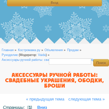
Главная
»
Костромама.ру
»
Объявления
»
Продам
»
Рукоделие
(Модератор:
Vaida
) »
Аксессуары ручной работы: свадебные украшения, ободки, броши
АКСЕССУАРЫ РУЧНОЙ РАБОТЫ:
СВАДЕБНЫЕ УКРАШЕНИЯ, ОБОДКИ,
БРОШИ
« предыдущая тема
следующая тема »
Страницы:
[
1
]
Вниз