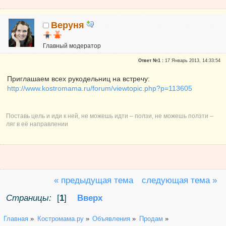
Веруня
Главный модератор
Почетные участники
Ответ №1 :
17 Январь 2013, 14:33:54
Сказали "Спасибо": 150
Репутация:
7
Приглашаем всех рукодельниц на встречу:
http://www.kostromama.ru/forum/viewtopic.php?p=113605
Председатель клуба "Чудеса рукоделия"
Поставь цель и иди к ней, не можешь идти – ползи, не можешь ползти –
ляг в её направлении
« предыдущая тема
следующая тема »
Страницы:
[
1
]
Вверх
Главная
»
Костромама.ру
»
Объявления
»
Продам
»