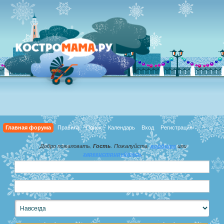
Главная форума
Правила
Поиск
Календарь
Вход
Регистрация
Добро пожаловать,
Гость
. Пожалуйста,
войдите
или
зарегистрируйтесь
.