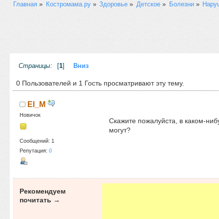
Главная
»
Костромама.ру
»
Здоровье
»
Детское
»
Болезни
»
Нару
Страницы:
[
1
]
Вниз
0 Пользователей и 1 Гость просматривают эту тему.
El_M
Новичок
Скажите пожалуйста, в каком-ниб
могут?
Сообщений: 1
Репутация:
0
Рекомендуем
почитать →