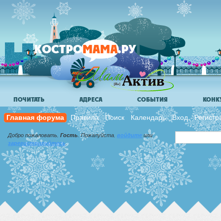
ПОЧИТАТЬ
АДРЕСА
СОБЫТИЯ
КОНК
Главная форума
Правила
Поиск
Календарь
Вход
Регистр
Добро пожаловать,
Гость
. Пожалуйста,
войдите
или
зарегистрируйтесь
.