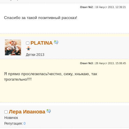
Ответ №2 :
19 Август 2013, 12:39:21
Спасибо за такой позитивный рассказ!
PLATINA
Детки 2013
Опытные участники
Ответ №3 :
28 Август 2013, 15:08:45
Сказали "Спасибо": 511
Репутация:
10
Я прямо прослезилась!честно, сижу, хныкаю, так
трогательно!!!!
Лера Иванова
Новичок
Репутация:
0