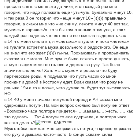
периодически звонила АНу, жалуясь что мне очень плохо и
просила снять с меня эти датчики, и он каждый раз мне
говорил, что надо полежать еще чуть-чуть, буквально минут 10,
и так раза 3 он говорил что «еще минут 10» )))))) правильно
говорил, а скажи мне что «не сниму, лежите минут 40 вот так,
мучаясь и корячась!», то я бы точно коньки откинула, а так я
каждый раз надеясь что вот-вот и все смогла выдержать час
в 14 ч с меня сняли ктг, я «слетала» в туалет и пока «летела»
из туалета встретила мужа довольного и радостного. Он еще
не знал что его ждет )))))) гы-гы. Прохаживать и пропрыгивать
схватки я не могла. Мне лучше было лежать и просто дышать,
а муж гладил меня по голове и держал за руку. Так было
значительно легче! Хоть мы с мужем и решили что будут
партнерские роды, я подумала что пусть часик со мной
посидит и домой в Кострому едет. Врач сказал что рожу не
раньше 19ч а то и позже, чего думаю он будет тут высиживать.
НО…
в 14-40 у меня начался потужной период и АН сказал мне
сдерживать потуги. На мой вопрос сколько был получен ответ
«Возможно часа полтора придется» ….аааааа…. жесть…… как
это сделать…. Тут 4 потуги то еле сдержала, а полтора часа
как это делать?
!!!! КАК???!!!
Муж стойки помогал мне сдерживать потуги, я крепко держала
его руку и дышала часто-часто. В конце схватки силы