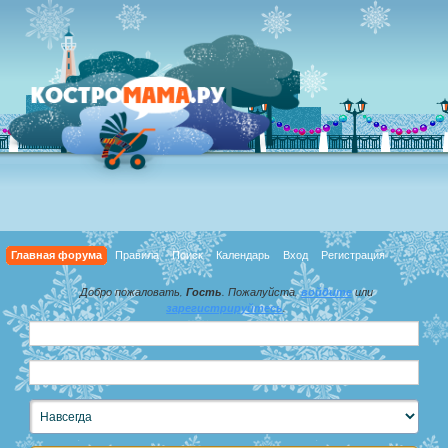
Главная форума
Правила
Поиск
Календарь
Вход
Регистрация
Добро пожаловать,
Гость
. Пожалуйста,
войдите
или
зарегистрируйтесь
.