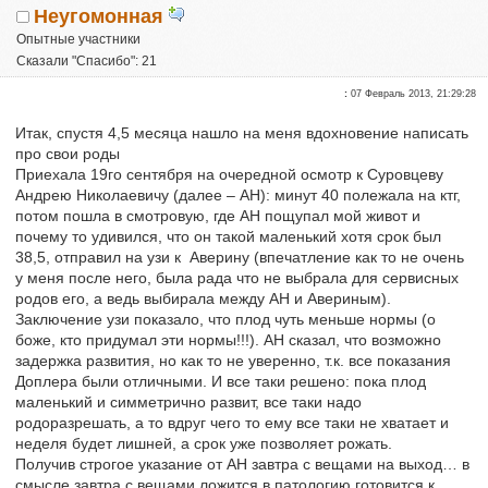
Неугомонная
Опытные участники
Сказали "Спасибо": 21
Репутация:
0
:
07 Февраль 2013, 21:29:28
Итак, спустя 4,5 месяца нашло на меня вдохновение написать
про свои роды
Приехала 19го сентября на очередной осмотр к Суровцеву
Андрею Николаевичу (далее – АН): минут 40 полежала на ктг,
потом пошла в смотровую, где АН пощупал мой живот и
почему то удивился, что он такой маленький хотя срок был
38,5, отправил на узи к Аверину (впечатление как то не очень
у меня после него, была рада что не выбрала для сервисных
родов его, а ведь выбирала между АН и Авериным).
Заключение узи показало, что плод чуть меньше нормы (о
боже, кто придумал эти нормы!!!). АН сказал, что возможно
задержка развития, но как то не уверенно, т.к. все показания
Доплера были отличными. И все таки решено: пока плод
маленький и симметрично развит, все таки надо
родоразрешать, а то вдруг чего то ему все таки не хватает и
неделя будет лишней, а срок уже позволяет рожать.
Получив строгое указание от АН завтра с вещами на выход… в
смысле завтра с вещами ложится в патологию готовится к