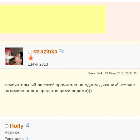
strazinka
Детки 2013
Почетные участники
Ответ №1 :
24 Июль 2013, 23:34:22
Сказали "Спасибо": 342
Репутация:
9
замечательный рассказ! прочитала на одном дыхании! вселяет
оптимизм перед предстоящими родами)))
Вика, мама Аделины
Holly
Новичок
Репутация:
0