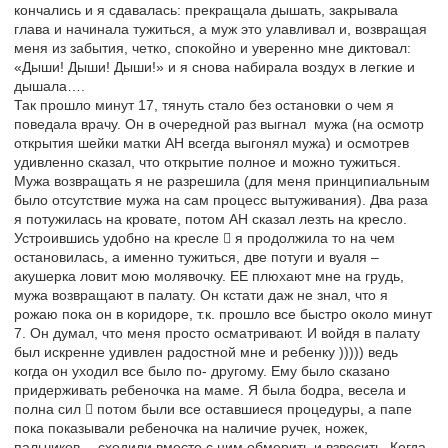
кончались и я сдавалась: прекращала дышать, закрывала
глава и начинала тужиться, а муж это улавливал и, возвращая
меня из забытия, четко, спокойно и уверенно мне диктовал:
«Дыши! Дыши! Дыши!» и я снова набирала воздух в легкие и
дышала….
Так прошло минут 17, тянуть стало без остановки о чем я
поведала врачу. Он в очередной раз выгнал мужа (на осмотр
открытия шейки матки АН всегда выгонял мужа) и осмотрев
удивленно сказал, что открытие полное и можно тужиться.
Мужа возвращать я не разрешила (для меня принципиальным
было отсутствие мужа на сам процесс вытуживания). Два раза
я потужилась на кровате, потом АН сказал лезть на кресло.
Устроившись удобно на кресле  я продолжила то на чем
остановилась, а именно тужиться, две потуги и вуаля –
акушерка ловит мою молявочку. ЕЕ плюхают мне на грудь,
мужа возвращают в палату. Он кстати даж не знал, что я
рожаю пока он в коридоре, т.к. прошло все быстро около минут
7. Он думал, что меня просто осматривают. И войдя в палату
был искренне удивлен радостной мне и ребенку ))))) ведь
когда он уходил все было по- другому. Ему было сказано
придерживать ребеночка на маме. Я была бодра, весела и
полна сил  потом были все оставшиеся процедуры, а папе
пока показывали ребеночка на наличие ручек, ножек,
пальчиков… сходили вместе с ним обмерить и взвесить. Когда