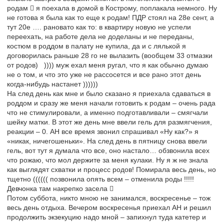
родам  я поехала в домой в Кострому, поплакала немного. Ну
не готова я была как то еще к родам! ПДР стоял на 28е сент, а
тут 20е …. рановато как то: в квартиру новую не успели
переехать, на работе дела не доделаны и не переданы,
костюм в роддом в палату не купила, да и с лялькой я
договорилась раньше 28 го не вылазить (вообщем 33 отмазки
от родов) )))) муж ехал меня ругал, что я как обычно думаю
не о том, и что это уже не рассосется и все рано этот день
когда-нибудь настанет ))))))
На след день как мне и было сказано я приехала сдаваться в
роддом и сразу же меня начали готовить к родам – очень рада
что не стимулировали, а именно подготавливали – смягчали
шейку матки. В этот же день мне ввели гель для размягчения,
реакции – 0. АН все время звонил спрашивал «Ну как?» я
«никак, ничегошеньки». На след день в пятницу снова ввели
гель, вот тут я думала что все, оно настало… обзвонила всех
что рожаю, что мол держите за меня кулаки. Ну я ж не знала
как выглядят схватки и процесс родов! Помирала весь день, но
тщетно (((((( позвонила опять всем – отменила роды !!!!!
Девчонка там накрепко засела 
Потом суббота, никто мною не занимался, воскресенье – тож
весь день отдыха. Вечером воскресенья приехал АН и решил
продолжить экзекуцию надо мной – запихнул туда катетер и