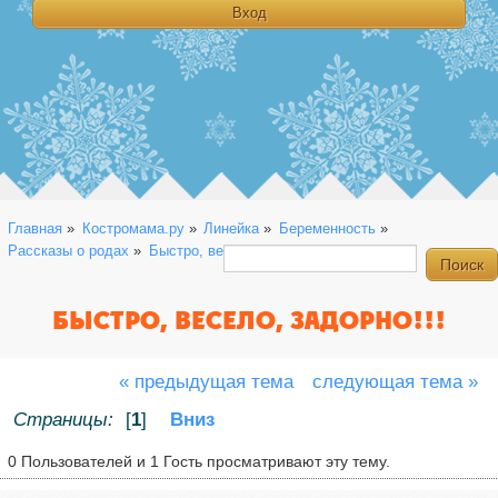
Главная
»
Костромама.ру
»
Линейка
»
Беременность
»
Рассказы о родах
»
Быстро, весело, задорно!!!
БЫСТРО, ВЕСЕЛО, ЗАДОРНО!!!
« предыдущая тема
следующая тема »
Страницы:
[
1
]
Вниз
0 Пользователей и 1 Гость просматривают эту тему.