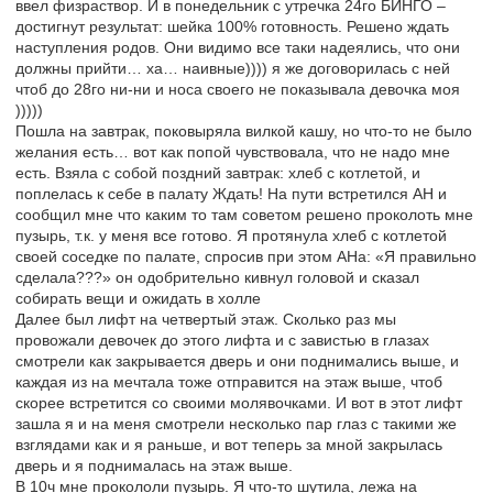
ввел физраствор. И в понедельник с утречка 24го БИНГО –
достигнут результат: шейка 100% готовность. Решено ждать
наступления родов. Они видимо все таки надеялись, что они
должны прийти… ха… наивные)))) я же договорилась с ней
чтоб до 28го ни-ни и носа своего не показывала девочка моя
)))))
Пошла на завтрак, поковыряла вилкой кашу, но что-то не было
желания есть… вот как попой чувствовала, что не надо мне
есть. Взяла с собой поздний завтрак: хлеб с котлетой, и
поплелась к себе в палату Ждать! На пути встретился АН и
сообщил мне что каким то там советом решено проколоть мне
пузырь, т.к. у меня все готово. Я протянула хлеб с котлетой
своей соседке по палате, спросив при этом АНа: «Я правильно
сделала???» он одобрительно кивнул головой и сказал
собирать вещи и ожидать в холле
Далее был лифт на четвертый этаж. Сколько раз мы
провожали девочек до этого лифта и с завистью в глазах
смотрели как закрывается дверь и они поднимались выше, и
каждая из на мечтала тоже отправится на этаж выше, чтоб
скорее встретится со своими молявочками. И вот в этот лифт
зашла я и на меня смотрели несколько пар глаз с такими же
взглядами как и я раньше, и вот теперь за мной закрылась
дверь и я поднималась на этаж выше.
В 10ч мне прокололи пузырь. Я что-то шутила, лежа на