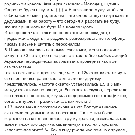
родильном кресле. Акушерка сказала: «Молодец, шутишь!
Скоро не будешь шутить )))))))» Я позвонила мужу, чтобы он
собирался ко мне, родителям – что скоро станут бабушками и
дедушками, и на работу – что сегодня я работать не буду,
звонки принимать не буду. И я начала ждать.
Итак прошел час…так и не поняв что меня ожидает, я
продолжала ходить по родовой, разговаривать по телефону,
писать в аське и шутить с персоналом
В 11 часов начались легонькие схваточки, меня положили
минут на 20 на ктг, все шло ровно и как то без особых эмоций.
Акушерка периодически заглядывала проверить как мое
самочувствие.
так, то есть никак, прошел еще час…в 12ч схватки стали чуть
сильнее, но все равно как то мне это по другому
представлялось. Частота схваток установилась 1,5 и 3 мин
между схватками по очереди. Было как то скучно, перечитала
все плакаты на стенах, изучила содержимое всех шкафчиков,
бегала в туалет – развлекалась как могла 
в 13 часов меня положили снова на ктг. Вот тут начались
схваточки ощутимые и маловеселые. Т.к. нельзя было
вертеться на ктг, я вцепилась в ручку кровати, извивалась как
змея и тихо-тихо скулила как вини-пух в гостях у кролика
«спасите-помогите!!!». Как я выдержала час помню с трудом,