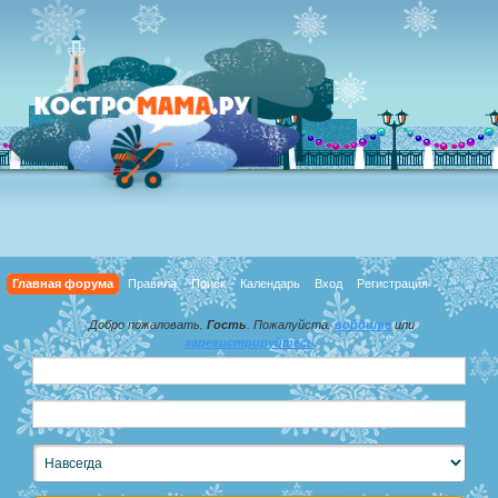
Главная форума
Правила
Поиск
Календарь
Вход
Регистрация
Добро пожаловать,
Гость
. Пожалуйста,
войдите
или
зарегистрируйтесь
.