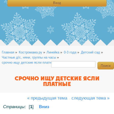
Главная
»
Костромама.ру
»
Линейка
»
0-3 года
»
Детский сад
»
Частные д/с, няни, группы на часы
»
срочно ищу детские ясли платные
СРОЧНО ИЩУ ДЕТСКИЕ ЯСЛИ
ПЛАТНЫЕ
« предыдущая тема
следующая тема »
Страницы:
[
1
]
Вниз