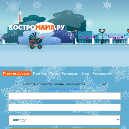
Главная форума
Правила
Поиск
Календарь
Вход
Регистрация
Добро пожаловать,
Гость
. Пожалуйста,
войдите
или
зарегистрируйтесь
.