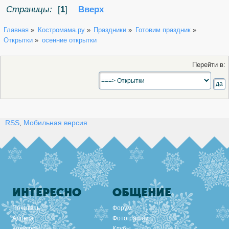
Страницы:
[
1
]
Вверх
Главная
»
Костромама.ру
»
Праздники
»
Готовим праздник
»
Открытки
»
осенние открытки
Перейти в:
RSS
,
Мобильная версия
ИНТЕРЕСНО
ОБЩЕНИЕ
Почитать
Форум
Адреса
Фотографии
Конкурсы
Клубы