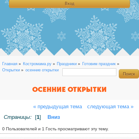
Главная
»
Костромама.ру
»
Праздники
»
Готовим праздник
»
Открытки
»
осенние открытки
ОСЕННИЕ ОТКРЫТКИ
« предыдущая тема
следующая тема »
Страницы:
[
1
]
Вниз
0 Пользователей и 1 Гость просматривают эту тему.