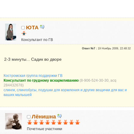
ЮТА
Консультант по ГВ
Почетные участники
Ответ №7 :
19 Ноябрь 2009, 22:48:32
Сказали "Спасибо": 326
Репутация:
14
2-3 минуты... Садик во дворе
неисправимая оптимистка
Костромская группа поддержки ГВ
Консультант по грудному вскармливанию
(8-906-524-30-30, acq
284432678)
слинги, слингобусы, подушки для кормления и другие вещички для вас и
ваших малышей
Лёнишна
Почетные участники