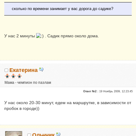
сколько по времени занимает у вас дорога до садике?
У нас 2 минуты
. Садик прямо около дома.
Екатерина
Мама - чемпион по пазлам
Почетные участники
Ответ №2 :
19 Ноябрь 2009, 12:23:45
Сказали "Спасибо": 51
Репутация:
0
У нас около 20-30 минут, едем на маршрутке, в зависимости от
пробок в городе))
Ольччик