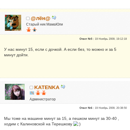
@лён@
Старый ник МамаЮли
Детки 2014
Ответ №5 :
19 Ноябрь 2009, 19:12:18
Почетные участники
Сказали "Спасибо": 7164
У нас минут 15, если с дочкой. А если без, то можно и за 5
Репутация:
5
минут дойти.
KATENKA
Администратор
Почетные участники
Ответ №6 :
19 Ноябрь 2009, 20:38:50
Сказали "Спасибо": 470
Репутация:
6
Мы тоже на машине минут за 15, а пешком минут за 30-40 ,
ходим с Калиновской на Терешкову