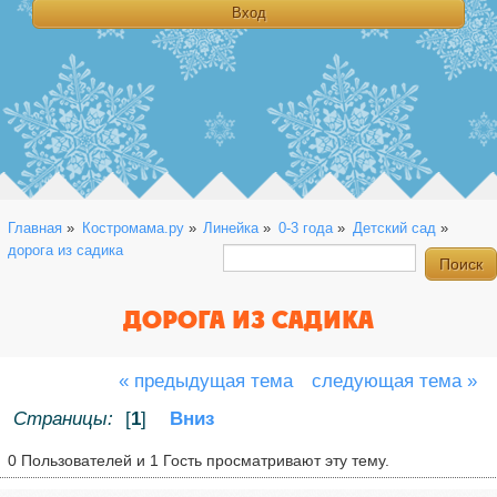
Главная
»
Костромама.ру
»
Линейка
»
0-3 года
»
Детский сад
»
дорога из садика
ДОРОГА ИЗ САДИКА
« предыдущая тема
следующая тема »
Страницы:
[
1
]
Вниз
0 Пользователей и 1 Гость просматривают эту тему.