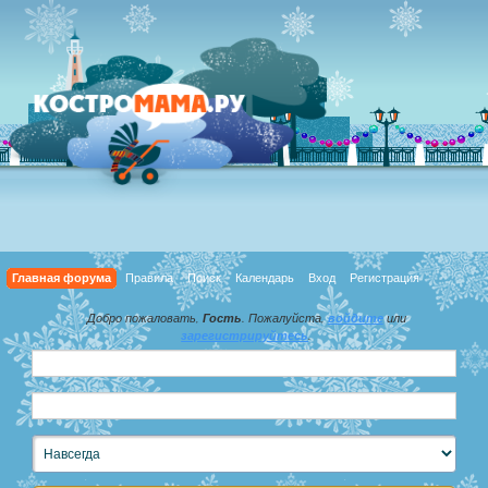
Главная форума
Правила
Поиск
Календарь
Вход
Регистрация
Добро пожаловать,
Гость
. Пожалуйста,
войдите
или
зарегистрируйтесь
.