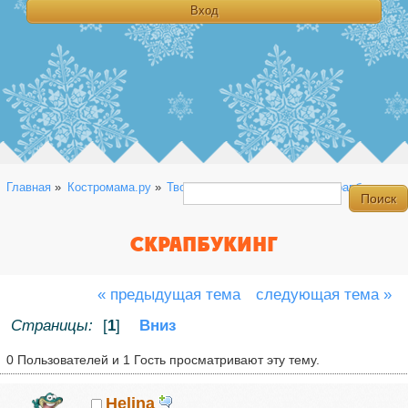
Главная
»
Костромама.ру
»
Творчество
»
Рукоделие
»
Скрапбукинг
СКРАПБУКИНГ
« предыдущая тема
следующая тема »
Страницы:
[
1
]
Вниз
0 Пользователей и 1 Гость просматривают эту тему.
Helina