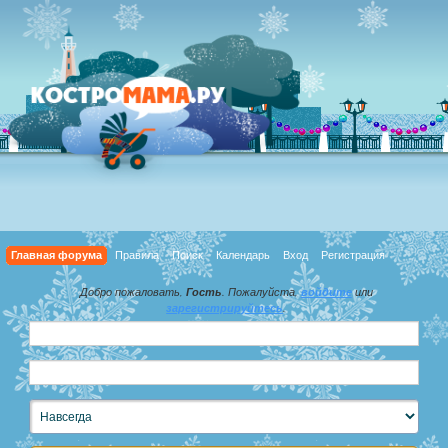
Главная форума
Правила
Поиск
Календарь
Вход
Регистрация
Добро пожаловать,
Гость
. Пожалуйста,
войдите
или
зарегистрируйтесь
.