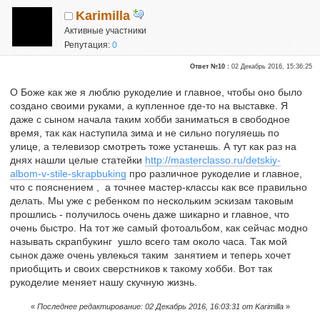
Karimilla
Активные участники
Репутация:
0
Ответ №10 :
02 Декабрь 2016, 15:36:25
О Боже как же я люблю рукоделие и главное, чтобы оно было
создано своими руками, а купленное где-то на выставке. Я
даже с сыном начала таким хобби заниматься в свободное
время, так как наступила зима и не сильно погуляешь по
улице, а телевизор смотреть тоже устанешь. А тут как раз на
днях нашли целые статейки
http://masterclasso.ru/detskiy-
albom-v-stile-skrapbuking
про различное рукоделие и главное,
что с пояснением , а точнее мастер-классы как все правильно
делать. Мы уже с ребенком по нескольким эскизам таковым
прошлись - получилось очень даже шикарно и главное, что
очень быстро. На тот же самый фотоальбом, как сейчас модно
называть скрапбукинг ушло всего там около часа. Так мой
сынок даже очень увлекься таким занятием и теперь хочет
приобщить и своих сверстников к такому хобби. Вот так
рукоделие меняет нашу скучную жизнь.
«
Последнее редактирование: 02 Декабрь 2016, 16:03:31 от Karimilla
»