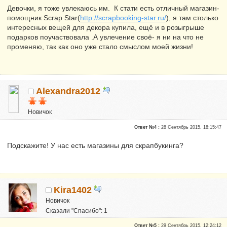
Девочки, я тоже увлекаюсь им. К стати есть отличный магазин-
помощник Scrap Star(
http://scrapbooking-star.ru/
), я там столько
интересных вещей для декора купила, ещё и в розыгрыше
подарков поучаствовала .А увлечение своё- я ни на что не
променяю, так как оно уже стало смыслом моей жизни!
Alexandra2012
Новичок
Репутация:
0
Ответ №4 :
28 Сентябрь 2015, 18:15:47
Подскажите! У нас есть магазины для скрапбукинга?
Kira1402
Новичок
Сказали "Спасибо": 1
Репутация:
0
Ответ №5 :
29 Сентябрь 2015, 12:24:12