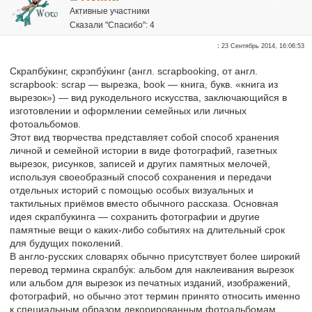
Активные участники
Сказали "Спасибо": 4
Репутация:
0
:
23 Сентябрь 2014, 16:06:53
Скрапбу́кинг, скрэпбу́кинг (англ. scrapbooking, от англ.
scrapbook: scrap — вырезка, book — книга, букв. «книга из
вырезок») — вид рукодельного искусства, заключающийся в
изготовлении и оформлении семейных или личных
фотоальбомов.
Этот вид творчества представляет собой способ хранения
личной и семейной истории в виде фотографий, газетных
вырезок, рисунков, записей и других памятных мелочей,
используя своеобразный способ сохранения и передачи
отдельных историй с помощью особых визуальных и
тактильных приёмов вместо обычного рассказа. Основная
идея скрапбукинга — сохранить фотографии и другие
памятные вещи о каких-либо событиях на длительный срок
для будущих поколений.
В англо-русских словарях обычно присутствует более широкий
перевод термина скрапбу́к: альбом для наклеивания вырезок
или альбом для вырезок из печатных изданий, изображений,
фотографий, но обычно этот термин принято относить именно
к специальным образом декорированным фотоальбомам,