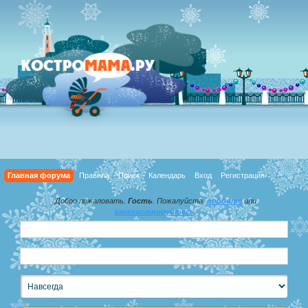
Главная форума
Правила
Поиск
Календарь
Вход
Регистрация
Добро пожаловать,
Гость
. Пожалуйста,
войдите
или
зарегистрируйтесь
.