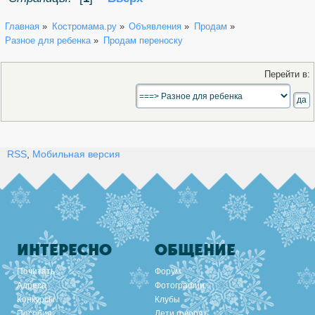
Главная
»
Костромама.ру
»
Объявления
»
Продам
»
Разное для ребенка
»
Продам переноску 
Перейти в:
RSS
,
Мобильная версия
ИНТЕРЕСНО
ОБЩЕНИЕ
Почитать
Форум
Адреса
Фотографии
Конкурсы
Клубы
Пособия
Дети говорят