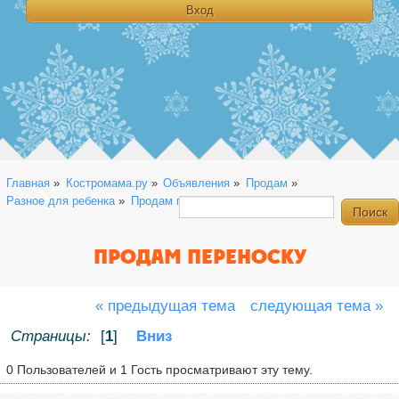
Главная
»
Костромама.ру
»
Объявления
»
Продам
»
Разное для ребенка
»
Продам переноску 
ПРОДАМ ПЕРЕНОСКУ
« предыдущая тема
следующая тема »
Страницы:
[
1
]
Вниз
0 Пользователей и 1 Гость просматривают эту тему.