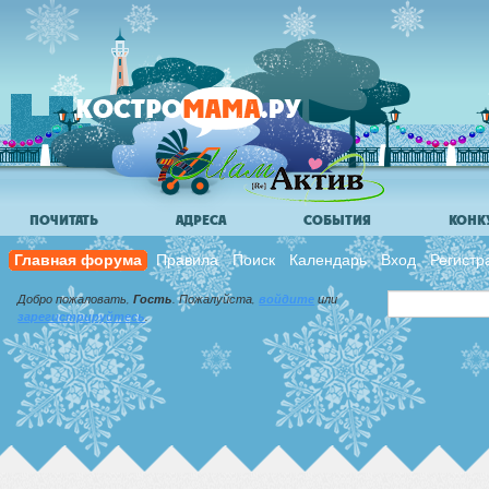
ПОЧИТАТЬ
АДРЕСА
СОБЫТИЯ
КОНК
Главная форума
Правила
Поиск
Календарь
Вход
Регистр
Добро пожаловать,
Гость
. Пожалуйста,
войдите
или
зарегистрируйтесь
.