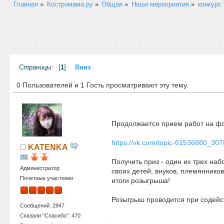
Главная
»
Костромама.ру
»
Общая
»
Наши мероприятия
»
конкурс 
Страницы:
[
1
]
Вниз
0 Пользователей и 1 Гость просматривают эту тему.
Продолжается прием работ на фо
https://vk.com/topic-61536880_30
KATENKA
Получить приз - один их трех на
Администратор
своих детей, внуков, племянников
Почетные участники
итоги розыгрыша!
Розыгрыш проводится при содейст
Сообщений: 2947
Сказали "Спасибо": 470