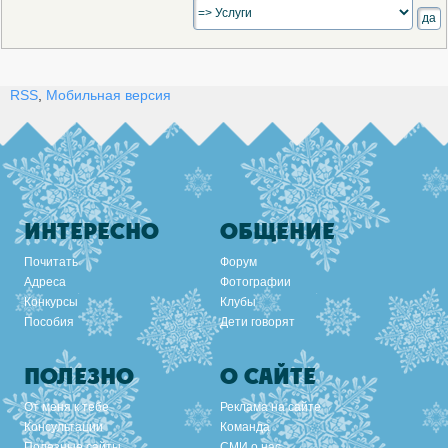
RSS
,
Мобильная версия
ИНТЕРЕСНО
ОБЩЕНИЕ
Почитать
Форум
Адреса
Фотографии
Конкурсы
Клубы
Пособия
Дети говорят
ПОЛЕЗНО
О САЙТЕ
От меня к тебе
Реклама на сайте
Консультации
Команда
Полезные сайты
СМИ о нас