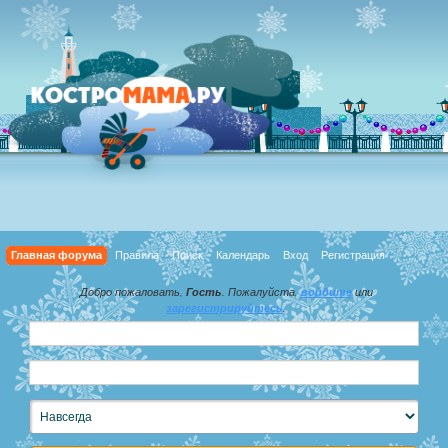
Главная форума
Правила
Поиск
Календарь
Вход
Регистрация
Добро пожаловать,
Гость
. Пожалуйста,
войдите
или
зарегистрируйтесь
.