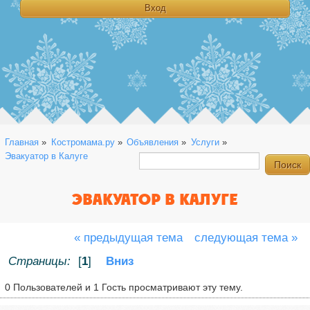
Главная
»
Костромама.ру
»
Объявления
»
Услуги
»
Эвакуатор в Калуге 
ЭВАКУАТОР В КАЛУГЕ
« предыдущая тема
следующая тема »
Страницы:
[
1
]
Вниз
0 Пользователей и 1 Гость просматривают эту тему.