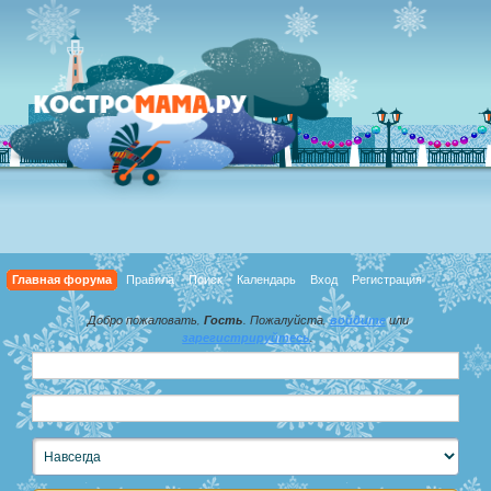
Главная форума
Правила
Поиск
Календарь
Вход
Регистрация
Добро пожаловать,
Гость
. Пожалуйста,
войдите
или
зарегистрируйтесь
.