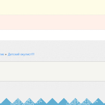
тие
»
Детский окулист!!!