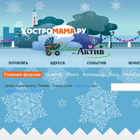
ПОЧИТАТЬ
АДРЕСА
СОБЫТИЯ
КОНК
Главная форума
Правила
Поиск
Календарь
Вход
Регистр
Добро пожаловать,
Гость
. Пожалуйста,
войдите
или
зарегистрируйтесь
.