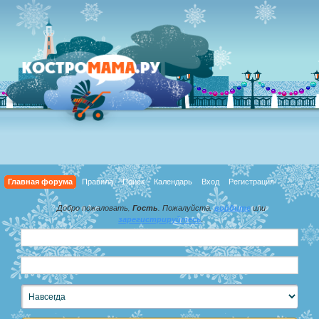
Главная форума
Правила
Поиск
Календарь
Вход
Регистрация
Добро пожаловать,
Гость
. Пожалуйста,
войдите
или
зарегистрируйтесь
.