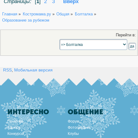
Страницы:
[
1
]
2
3
Вверх
Главная
»
Костромама.ру
»
Общая
»
Болталка
»
Образование за рубежом
Перейти в:
RSS
,
Мобильная версия
ИНТЕРЕСНО
ОБЩЕНИЕ
Почитать
Форум
Адреса
Фотографии
Конкурсы
Клубы