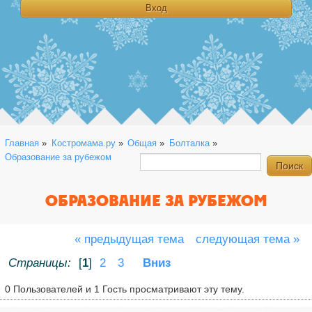
Главная
»
Костромама.ру
»
Общая
»
Болталка
»
Образование за рубежом
ОБРАЗОВАНИЕ ЗА РУБЕЖОМ
« предыдущая тема
следующая тема »
Страницы:
[
1
]
2
3
Вниз
0 Пользователей и 1 Гость просматривают эту тему.