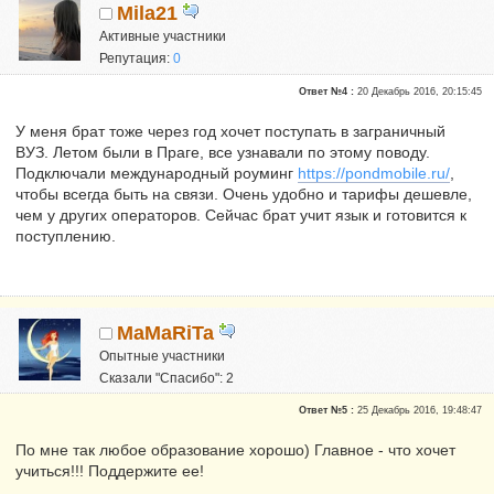
Mila21
Активные участники
Репутация:
0
Ответ №4 :
20 Декабрь 2016, 20:15:45
У меня брат тоже через год хочет поступать в заграничный
ВУЗ. Летом были в Праге, все узнавали по этому поводу.
Подключали международный роуминг
https://pondmobile.ru/
,
чтобы всегда быть на связи. Очень удобно и тарифы дешевле,
чем у других операторов. Сейчас брат учит язык и готовится к
поступлению.
MaMaRiTa
Опытные участники
Сказали "Спасибо": 2
Репутация:
0
Ответ №5 :
25 Декабрь 2016, 19:48:47
По мне так любое образование хорошо) Главное - что хочет
учиться!!! Поддержите ее!