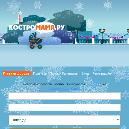
Главная форума
Правила
Поиск
Календарь
Вход
Регистрация
Добро пожаловать,
Гость
. Пожалуйста,
войдите
или
зарегистрируйтесь
.