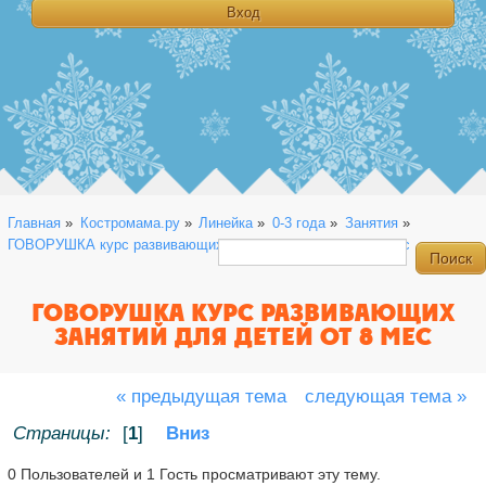
Главная
»
Костромама.ру
»
Линейка
»
0-3 года
»
Занятия
»
ГОВОРУШКА курс развивающих занятий для детей от 8 мес
ГОВОРУШКА КУРС РАЗВИВАЮЩИХ
ЗАНЯТИЙ ДЛЯ ДЕТЕЙ ОТ 8 МЕС
« предыдущая тема
следующая тема »
Страницы:
[
1
]
Вниз
0 Пользователей и 1 Гость просматривают эту тему.