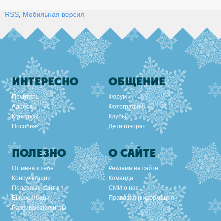
RSS
,
Мобильная версия
ИНТЕРЕСНО
ОБЩЕНИЕ
Почитать
Форум
Адреса
Фотографии
Конкурсы
Клубы
Пособия
Дети говорят
ПОЛЕЗНО
О САЙТЕ
От меня к тебе
Реклама на сайте
Консультации
Команда
Полезные сайты
СМИ о нас
Выбор имени
Правовая информация
Развивающие игры