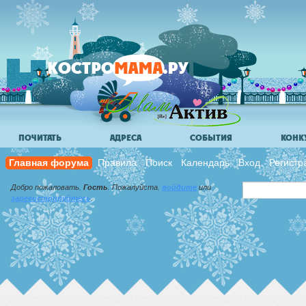
ПОЧИТАТЬ
АДРЕСА
СОБЫТИЯ
КОНК
Главная форума
Правила
Поиск
Календарь
Вход
Регистр
Добро пожаловать,
Гость
. Пожалуйста,
войдите
или
зарегистрируйтесь
.