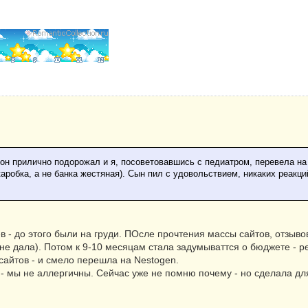
он прилично подорожал и я, посоветовавшись с педиатром, перевела на 
аробка, а не банка жестяная). Сын пил с удовольствием, никаких реакц
в - до этого были на груди. ПОсле прочтения массы сайтов, отзыв
не дала). Потом к 9-10 месяцам стала задумываттся о бюджете - 
сайтов - и смело перешла на Nestogen.
 мы не аллергичны. Сейчас уже не помню почему - но сделала для