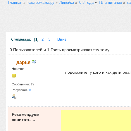
Главная
»
Костромама.ру
»
Линейка
»
0-3 года
»
ГВ и питание
»
ка
Страницы:
[
1
]
2
3
Вниз
0 Пользователей и 1 Гость просматривают эту тему.
дарья
Новичок
подскажите, у кого и как дети ре
Сообщений: 19
Репутация:
0
Рекомендуем
почитать →