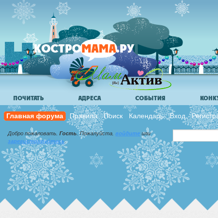
ПОЧИТАТЬ
АДРЕСА
СОБЫТИЯ
КОНК
Главная форума
Правила
Поиск
Календарь
Вход
Регистр
Добро пожаловать,
Гость
. Пожалуйста,
войдите
или
зарегистрируйтесь
.