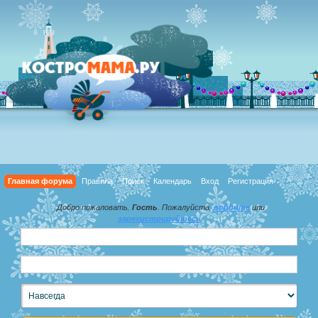
Главная форума
Правила
Поиск
Календарь
Вход
Регистрация
Добро пожаловать,
Гость
. Пожалуйста,
войдите
или
зарегистрируйтесь
.