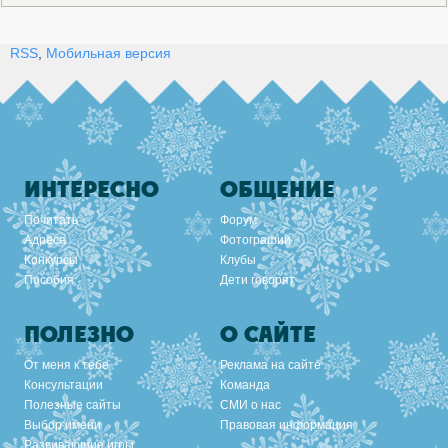
RSS
,
Мобильная версия
ИНТЕРЕСНО
ОБЩЕНИЕ
Почитать
Форум
Адреса
Фотографии
Конкурсы
Клубы
Пособия
Дети говорят
ПОЛЕЗНО
О САЙТЕ
От меня к тебе
Реклама на сайте
Консультации
Команда
Полезные сайты
СМИ о нас
Выбор имени
Правовая информация
Развивающие игры