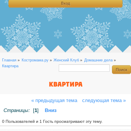
Главная
»
Костромама.ру
»
Женский Клуб
»
Домашние дела
»
Квартира
КВАРТИРА
« предыдущая тема
следующая тема »
Страницы:
[
1
]
Вниз
0 Пользователей и 1 Гость просматривают эту тему.