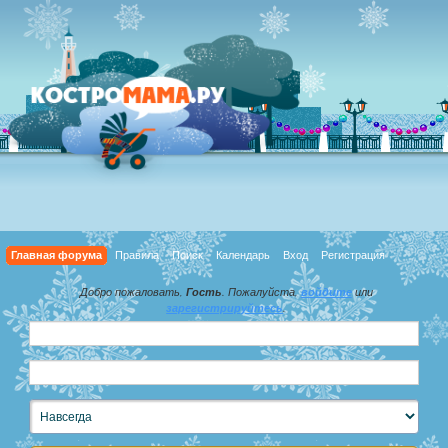
Главная форума
Правила
Поиск
Календарь
Вход
Регистрация
Добро пожаловать,
Гость
. Пожалуйста,
войдите
или
зарегистрируйтесь
.