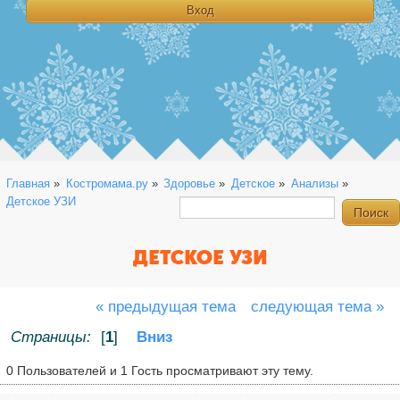
Главная
»
Костромама.ру
»
Здоровье
»
Детское
»
Анализы
»
Детское УЗИ
ДЕТСКОЕ УЗИ
« предыдущая тема
следующая тема »
Страницы:
[
1
]
Вниз
0 Пользователей и 1 Гость просматривают эту тему.