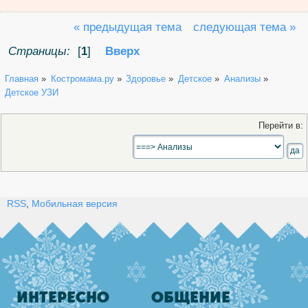
« предыдущая тема
следующая тема »
Страницы:
[
1
]
Вверх
Главная
»
Костромама.ру
»
Здоровье
»
Детское
»
Анализы
»
Детское УЗИ
Перейти в:
RSS
,
Мобильная версия
ИНТЕРЕСНО
ОБЩЕНИЕ