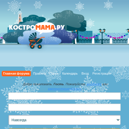
Главная форума
Правила
Поиск
Календарь
Вход
Регистрация
Добро пожаловать,
Гость
. Пожалуйста,
войдите
или
зарегистрируйтесь
.