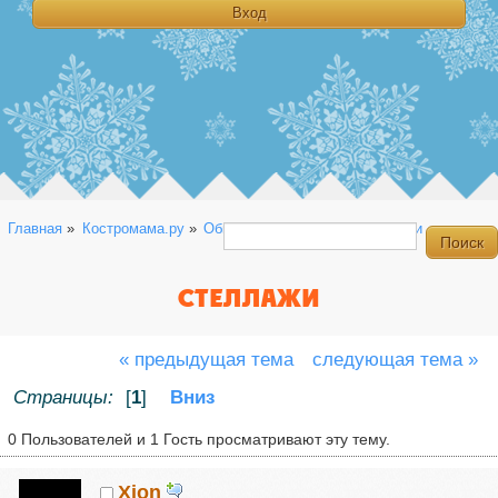
Главная
»
Костромама.ру
»
Общая
»
Болталка
»
Стеллажи
СТЕЛЛАЖИ
« предыдущая тема
следующая тема »
Страницы:
[
1
]
Вниз
0 Пользователей и 1 Гость просматривают эту тему.
Xion