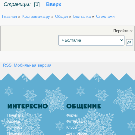
Страницы:
[
1
]
Вверх
Главная
»
Костромама.ру
»
Общая
»
Болталка
»
Стеллажи
Перейти в:
RSS
,
Мобильная версия
ИНТЕРЕСНО
ОБЩЕНИЕ
Почитать
Форум
Адреса
Фотографии
Конкурсы
Клубы
Пособия
Дети говорят