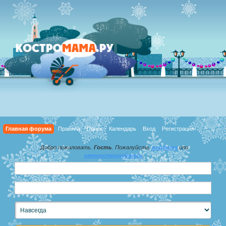
Главная форума
Правила
Поиск
Календарь
Вход
Регистрация
Добро пожаловать,
Гость
. Пожалуйста,
войдите
или
зарегистрируйтесь
.