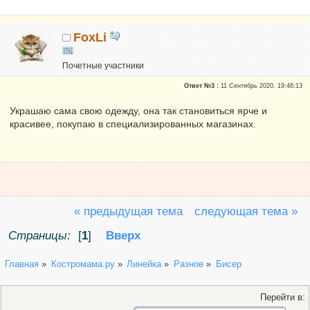
FoxLi
Почетные участники
Репутация:
0
Ответ №3 :
11 Сентябрь 2020, 19:46:13
Украшаю сама свою одежду, она так становиться ярче и
красивее, покупаю в специализированных магазинах.
« предыдущая тема
следующая тема »
Страницы:
[
1
]
Вверх
Главная
»
Костромама.ру
»
Линейка
»
Разное
»
Бисер
Перейти в: