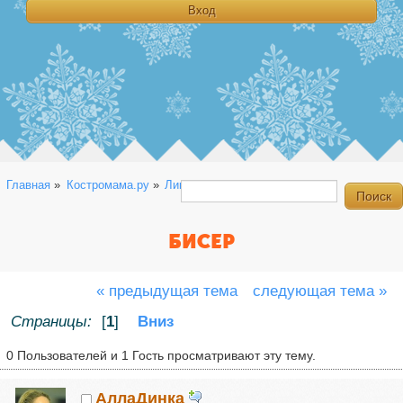
Главная
»
Костромама.ру
»
Линейка
»
Разное
»
Бисер
БИСЕР
« предыдущая тема
следующая тема »
Страницы:
[
1
]
Вниз
0 Пользователей и 1 Гость просматривают эту тему.
АллаДинка