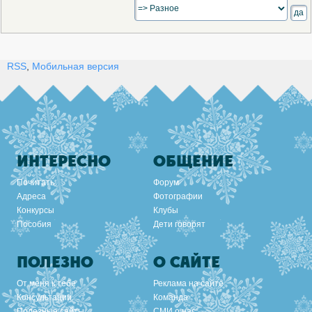
RSS
,
Мобильная версия
ИНТЕРЕСНО
ОБЩЕНИЕ
Почитать
Форум
Адреса
Фотографии
Конкурсы
Клубы
Пособия
Дети говорят
ПОЛЕЗНО
О САЙТЕ
От меня к тебе
Реклама на сайте
Консультации
Команда
Полезные сайты
СМИ о нас