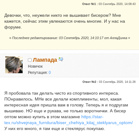
Ответ №1 :
03 Сентябрь 2020, 14:08:43
Девочки, что, неужели никто не вышивает бисером? Мне
кажется, сейчас этим увлекаются очень многие. И у нас на
форуме.
«
Последнее редактирование: 03 Сентябрь 2020, 14:10:17 от АллаДинка
»
Лампада
Новичок
Репутация:
0
Ответ №2 :
03 Сентябрь 2020, 14:11:26
Я пробовала так делать чисто из спортивного интереса.
ПОнравилось. МНе все делали комплименты, мол, какая
интересная идея пришла вам в голову. Теперь я и подругам
вышиваю. НО еще и рукава, не только воротнички. А бисер
оптом можно купить в этом магазине
https://star-
tex.ru/shvejnaya_furnitura/biser_chehiya_kitaj_steklyarus_optom/
У них его много, я там еще и стеклярус покупаю.