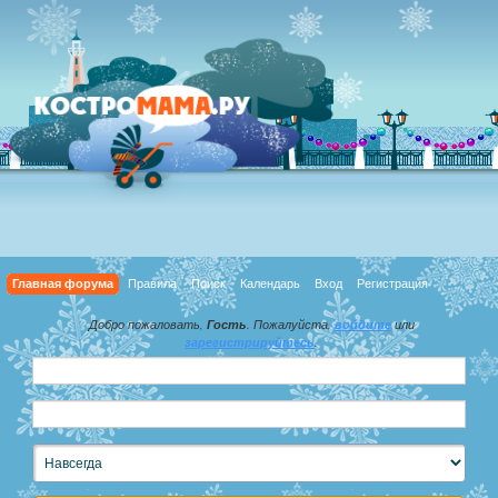
Главная форума
Правила
Поиск
Календарь
Вход
Регистрация
Добро пожаловать,
Гость
. Пожалуйста,
войдите
или
зарегистрируйтесь
.