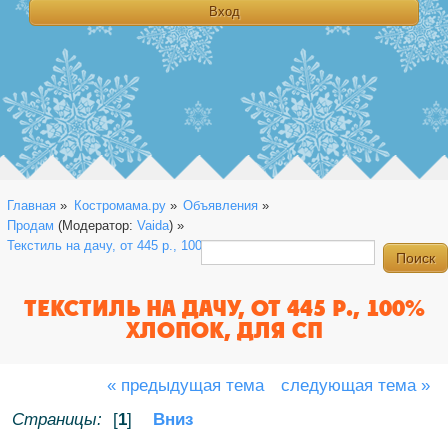
Главная
»
Костромама.ру
»
Объявления
»
Продам
(Модератор:
Vaida
) »
Текстиль на дачу, от 445 р., 100% хлопок, для СП
ТЕКСТИЛЬ НА ДАЧУ, ОТ 445 Р., 100%
ХЛОПОК, ДЛЯ СП
« предыдущая тема
следующая тема »
Страницы:
[
1
]
Вниз