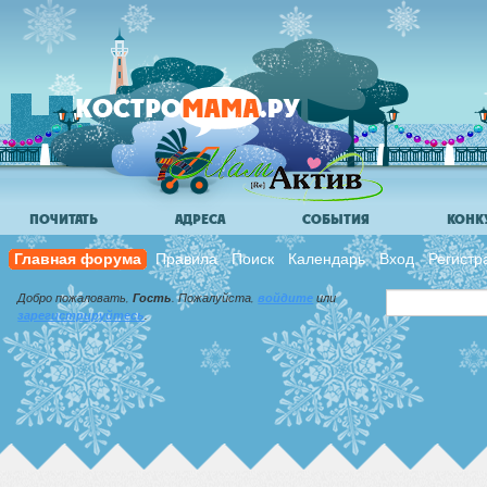
ПОЧИТАТЬ
АДРЕСА
СОБЫТИЯ
КОНК
Главная форума
Правила
Поиск
Календарь
Вход
Регистр
Добро пожаловать,
Гость
. Пожалуйста,
войдите
или
зарегистрируйтесь
.