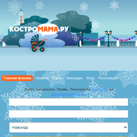
Главная форума
Правила
Поиск
Календарь
Вход
Регистрация
Добро пожаловать,
Гость
. Пожалуйста,
войдите
или
зарегистрируйтесь
.