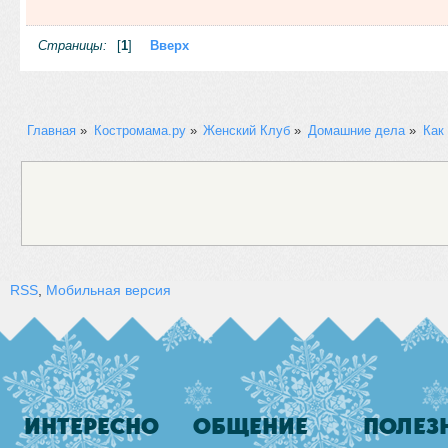
Страницы:
[
1
]
Вверх
Главная
»
Костромама.ру
»
Женский Клуб
»
Домашние дела
»
Как
RSS
,
Мобильная версия
ИНТЕРЕСНО
ОБЩЕНИЕ
ПОЛЕЗ