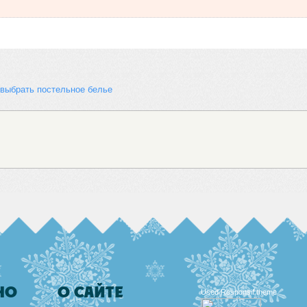
 выбрать постельное белье 
НО
О САЙТЕ
Used
Responsif theme