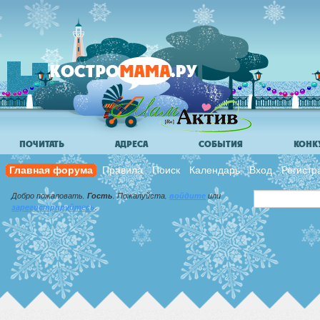
ПОЧИТАТЬ
АДРЕСА
СОБЫТИЯ
КОНК
Главная форума
Правила
Поиск
Календарь
Вход
Регистр
Добро пожаловать,
Гость
. Пожалуйста,
войдите
или
зарегистрируйтесь
.