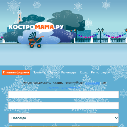
Главная форума
Правила
Поиск
Календарь
Вход
Регистрация
Добро пожаловать,
Гость
. Пожалуйста,
войдите
или
зарегистрируйтесь
.