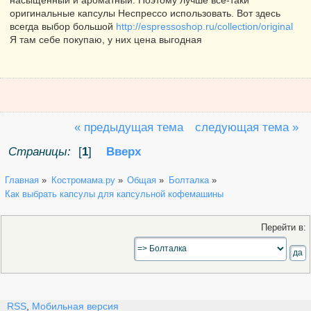
насыщенный и ароматный. Поэтому лучше все-таки
оригинальные капсулы Неспрессо использовать. Вот здесь
всегда выбор большой
http://espressoshop.ru/collection/original
Я там себе покупаю, у них цена выгодная
« предыдущая тема
следующая тема »
Страницы:
[
1
]
Вверх
Главная
»
Костромама.ру
»
Общая
»
Болталка
»
Как выбрать капсулы для капсульной кофемашины
Перейти в:
RSS
,
Мобильная версия