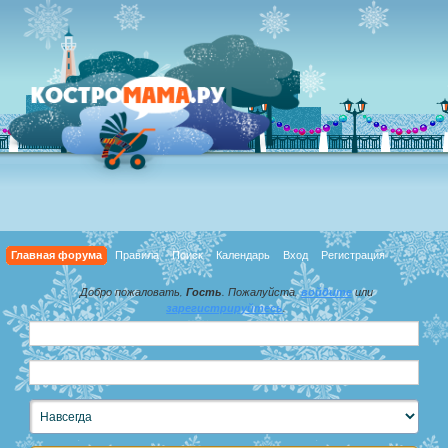
Главная форума
Правила
Поиск
Календарь
Вход
Регистрация
Добро пожаловать,
Гость
. Пожалуйста,
войдите
или
зарегистрируйтесь
.