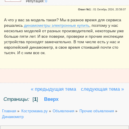
Репутация:
0
Ответ №1 :
01 Октябрь 2024, 20:58:07
А что у вас за модель такая? Мы в разное время для сервиса
решались
динамометры электронные купить
, поэтому у нас
несколько моделей от разных производителей, некоторым уже
больше пяти лет. И все поверки, проверки и прочие инспекции
устройства проходят замечательно. В том числе есть у нас и
европейский динамометр, в свое время стоивший почти сто
тысяч. И с ним все ок.
« предыдущая тема
следующая тема »
Страницы:
[
1
]
Вверх
Главная
»
Костромама.ру
»
Объявления
»
Прочие объявления
»
Динамометр