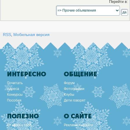
Перейти в:
RSS
,
Мобильная версия
ИНТЕРЕСНО
ОБЩЕНИЕ
Почитать
Форум
Адреса
Фотографии
Конкурсы
Клубы
Пособия
Дети говорят
ПОЛЕЗНО
О САЙТЕ
От меня к тебе
Реклама на сайте