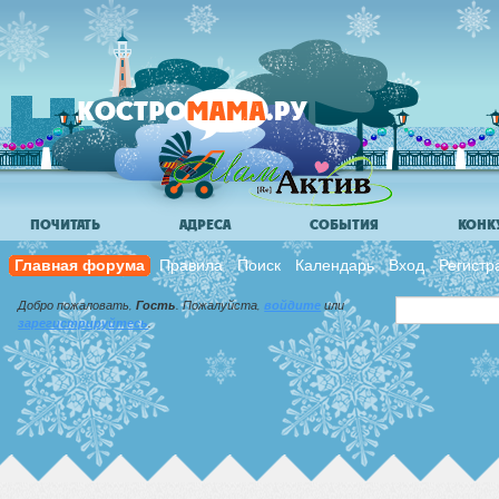
ПОЧИТАТЬ
АДРЕСА
СОБЫТИЯ
КОНК
Главная форума
Правила
Поиск
Календарь
Вход
Регистр
Добро пожаловать,
Гость
. Пожалуйста,
войдите
или
зарегистрируйтесь
.