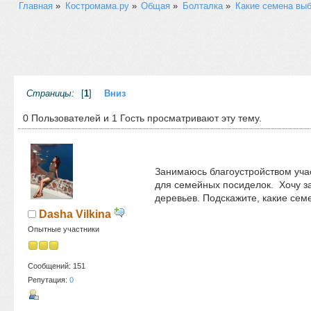
Главная
»
Костромама.ру
»
Общая
»
Болталка
»
Какие семена выб
Страницы:
[
1
]
Вниз
0 Пользователей и 1 Гость просматривают эту тему.
Занимаюсь благоустройством учас
для семейных посиделок. Хочу зас
деревьев. Подскажите, какие сем
Dasha Vilkina
Опытные участники
Сообщений: 151
Репутация:
0