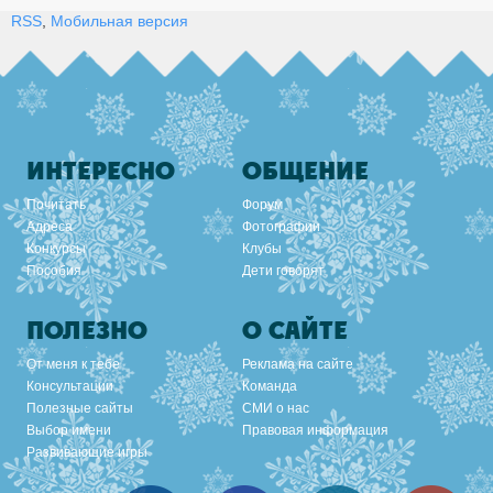
RSS
,
Мобильная версия
ИНТЕРЕСНО
ОБЩЕНИЕ
Почитать
Форум
Адреса
Фотографии
Конкурсы
Клубы
Пособия
Дети говорят
ПОЛЕЗНО
О САЙТЕ
От меня к тебе
Реклама на сайте
Консультации
Команда
Полезные сайты
СМИ о нас
Выбор имени
Правовая информация
Развивающие игры