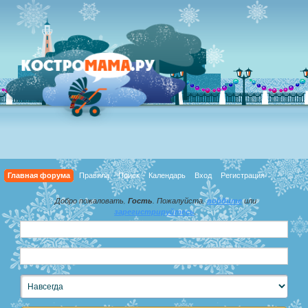
Главная форума
Правила
Поиск
Календарь
Вход
Регистрация
Добро пожаловать,
Гость
. Пожалуйста,
войдите
или
зарегистрируйтесь
.