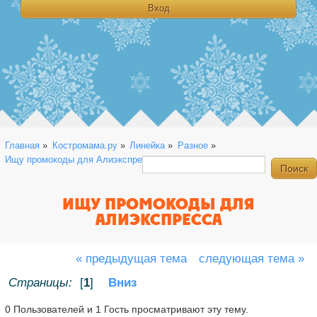
Главная
»
Костромама.ру
»
Линейка
»
Разное
»
Ищу промокоды для Алиэкспресса
ИЩУ ПРОМОКОДЫ ДЛЯ
АЛИЭКСПРЕССА
« предыдущая тема
следующая тема »
Страницы:
[
1
]
Вниз
0 Пользователей и 1 Гость просматривают эту тему.