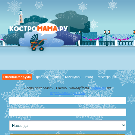
Главная форума
Правила
Поиск
Календарь
Вход
Регистрация
Добро пожаловать,
Гость
. Пожалуйста,
войдите
или
зарегистрируйтесь
.