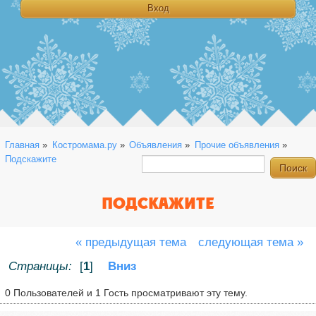
Главная
»
Костромама.ру
»
Объявления
»
Прочие объявления
»
Подскажите
ПОДСКАЖИТЕ
« предыдущая тема
следующая тема »
Страницы:
[
1
]
Вниз
0 Пользователей и 1 Гость просматривают эту тему.