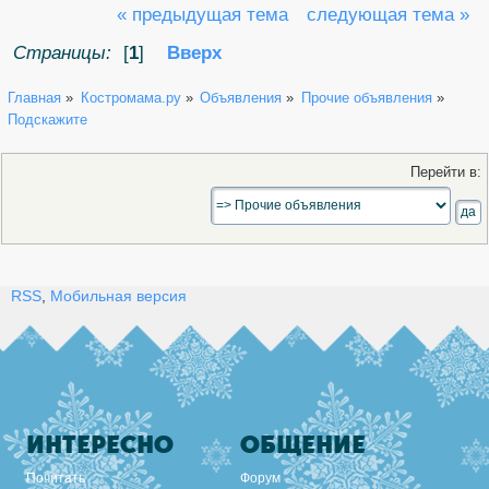
« предыдущая тема
следующая тема »
Страницы:
[
1
]
Вверх
Главная
»
Костромама.ру
»
Объявления
»
Прочие объявления
»
Подскажите
Перейти в:
RSS
,
Мобильная версия
ИНТЕРЕСНО
ОБЩЕНИЕ
Почитать
Форум