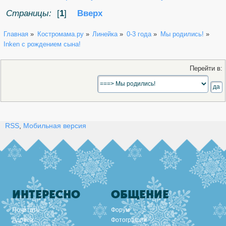
« предыдущая тема
следующая тема »
Страницы:
[
1
]
Вверх
Главная
»
Костромама.ру
»
Линейка
»
0-3 года
»
Мы родились!
»
Inken с рождением сына!
Перейти в:
RSS
,
Мобильная версия