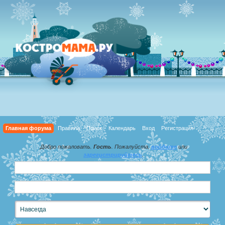
Главная форума
Правила
Поиск
Календарь
Вход
Регистрация
Добро пожаловать,
Гость
. Пожалуйста,
войдите
или
зарегистрируйтесь
.