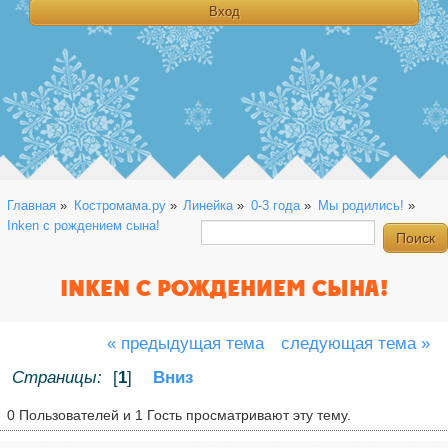
Главная
»
Костромама.ру
»
Линейка
»
0-3 года
»
Мы родились!
»
Inken с рождением сына!
INKEN С РОЖДЕНИЕМ СЫНА!
« предыдущая тема
следующая тема »
Страницы:
[
1
]
Вниз
0 Пользователей и 1 Гость просматривают эту тему.