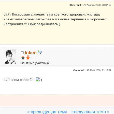
KATENKA
Администратор
Почетные участники
Ответ №1 :
23 Апрель 2008, 08:37:50
Сказали "Спасибо": 470
Репутация:
6
сайт Костромама желает вам крепкого здоровья, малышу
новых интересных открытий а мамочке терпения и хорошего
настроения !!! Присоединяйтесь )
Inken
Опытные участники
Репутация:
0
Ответ №2 :
12 Май 2008, 22:12:21
ой!! всем спасибо!