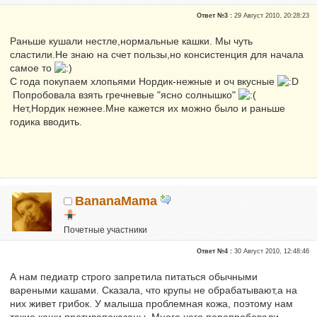
Репутация:
0
Ответ №3 :
29 Август 2010, 20:28:23
Раньше кушали нестле,нормальные кашки. Мы чуть
сластили.Не знаю на счет пользы,но консистенция для начала
самое то
С года покупаем хлопьями Нордик-нежные и оч вкусные
Попробовала взять гречневые "ясно солнышко"
Нет,Нордик нежнее.Мне кажется их можно было и раньше
годика вводить.
BananaMama
Почетные участники
Репутация:
0
Ответ №4 :
30 Август 2010, 12:48:46
А нам педиатр строго запретила питаться обычными
вареными кашами. Сказала, что крупы не обрабатывают,а на
них живет грибок. У малыша проблемная кожа, поэтому нам