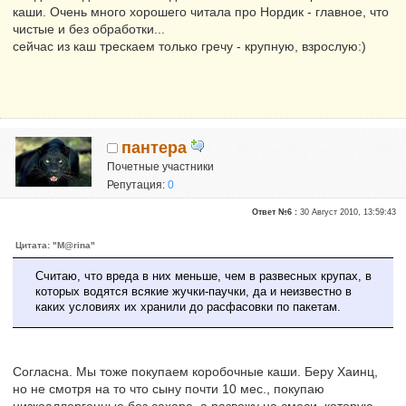
каши. Очень много хорошего читала про Нордик - главное, что
чистые и без обработки...
сейчас из каш трескаем только гречу - крупную, взрослую:)
пантера
Почетные участники
Репутация:
0
Ответ №6 :
30 Август 2010, 13:59:43
Цитата: "M@rina"
Считаю, что вреда в них меньше, чем в развесных крупах, в
которых водятся всякие жучки-паучки, да и неизвестно в
каких условиях их хранили до расфасовки по пакетам.
Согласна. Мы тоже покупаем коробочные каши. Беру Хаинц,
но не смотря на то что сыну почти 10 мес., покупаю
низкоаллергенные без сахара, а развожу на смеси, которую