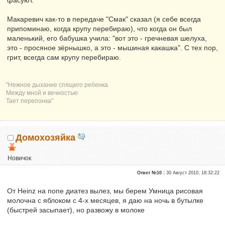
Макаревич как-то в передаче "Смак" сказал (я себе всегда
припоминаю, когда крупу перебираю), что когда он был
маленький, его бабушка учила: "вот это - гречневая шелуха,
это - просяное зёрнышко, а это - мышиная какашка". С тех пор,
грит, всегда сам крупу перебираю.
"Нежное дыхание спящего ребенка
Между мной и вечностью
Тает перепонка"
Домохозяйка
Новичок
Репутация:
0
Ответ №10 :
30 Август 2010, 18:32:22
От Heinz на попе диатез вылез, мы берем Умница рисовая
молочна с яблоком с 4-х месяцев, я даю на ночь в бутылке
(быстрей засыпает), но развожу в молоке