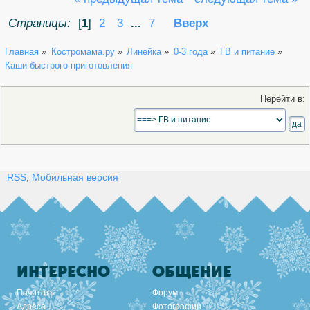
Страницы:
[
1
]
2
3
...
7
Вверх
Главная
»
Костромама.ру
»
Линейка
»
0-3 года
»
ГВ и питание
»
Каши быстрого приготовления
Перейти в:
RSS
,
Мобильная версия
ИНТЕРЕСНО
ОБЩЕНИЕ
Почитать
Форум
Адреса
Фотографии