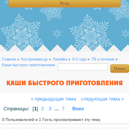
Главная
»
Костромама.ру
»
Линейка
»
0-3 года
»
ГВ и питание
»
Каши быстрого приготовления
КАШИ БЫСТРОГО ПРИГОТОВЛЕНИЯ
« предыдущая тема
следующая тема »
Страницы:
[
1
]
2
3
...
7
Вниз
0 Пользователей и 1 Гость просматривают эту тему.