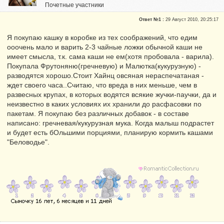
Почетные участники
Сказали "Спасибо": 2
Ответ №1 :
29 Август 2010, 20:25:17
Репутация:
0
Я покупаю кашку в коробке из тех соображений, что едим
ооочень мало и варить 2-3 чайные ложки обычной каши не
имеет смысла, т.к. сама каши не ем(хотя пробовала - варила).
Покупала Фрутоняню(гречневую) и Малютка(кукурузную) -
разводятся хорошо.Стоит Хайнц овсяная нераспечатаная -
ждет своего часа..Считаю, что вреда в них меньше, чем в
развесных крупах, в которых водятся всякие жучки-паучки, да и
неизвестно в каких условиях их хранили до расфасовки по
пакетам. Я покупаю без различных добавок - в составе
написано: гречневая/кукурузная мука. Когда малыш подрастет
и будет есть бОльшими порциями, планирую кормить кашами
"Беловодье".