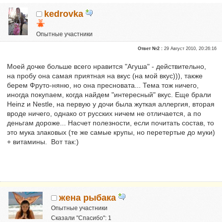
kedrovka
Опытные участники
Репутация:
0
Ответ №2 :
29 Август 2010, 20:26:16
Моей дочке больше всего нравится "Агуша" - действительно,
на пробу она самая приятная на вкус (на мой вкус))), также
берем Фруто-няню, но она пресновата... Тема тож ничего,
иногда покупаем, когда найдем "интересный" вкус. Еще брали
Heinz и Nestle, на первую у дочи была жуткая аллергия, вторая
вроде ничего, однако от русских ничем не отличается, а по
деньгам дороже... Насчет полезности, если почитать состав, то
это мука злаковых (те же самые крупы, но перетертые до муки)
+ витамины. Вот так:)
жена рыбака
Опытные участники
Сказали "Спасибо": 1