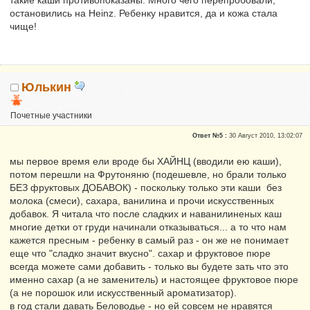
такие каши противопоказаны. Много чего перепробовали,
остановились на Heinz. Ребенку нравится, да и кожа стала
чище!
Юлькин
Почетные участники
Репутация:
0
Ответ №5 :
30 Август 2010, 13:02:07
мы первое время ели вроде бы ХАЙНЦ (вводили ею каши),
потом перешли на Фрутоняню (подешевле, но брали только
БЕЗ фруктовых ДОБАВОК) - поскольку только эти каши без
молока (смеси), сахара, ванилина и прочи искусственных
добавок. Я читала что после сладких и наванилиненых каш
многие детки от груди начинали отказываться... а то что нам
кажется пресным - ребенку в самый раз - он же не понимает
еще что "сладко значит вкусно". сахар и фруктовое пюре
всегда можете сами добавить - только вы будете зать что это
именно сахар (а не заменитель) и настоящее фруктовое пюре
(а не порошок или искусственный ароматизатор).
в год стали давать Беловодье - но ей совсем не нравятся