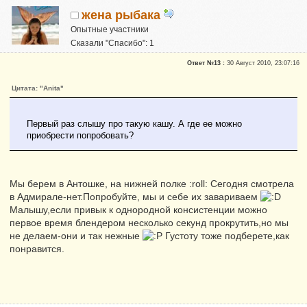
жена рыбака
Опытные участники
Сказали "Спасибо": 1
Репутация:
0
Ответ №13 :
30 Август 2010, 23:07:16
Цитата: "Anita"
Первый раз слышу про такую кашу. А где ее можно
приобрести попробовать?
Мы берем в Антошке, на нижней полке :roll: Сегодня смотрела
в Адмирале-нет.Попробуйте, мы и себе их завариваем
Малышу,если привык к однородной консистенции можно
первое время блендером несколько секунд прокрутить,но мы
не делаем-они и так нежные
Густоту тоже подберете,как
понравится.