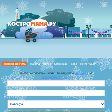
Главная форума
Правила
Поиск
Календарь
Вход
Регистрация
Добро пожаловать,
Гость
. Пожалуйста,
войдите
или
зарегистрируйтесь
.