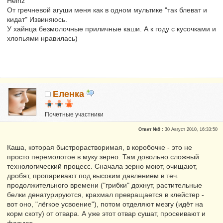
Heinz
От гречневой агуши меня как в одном мультике "так блеват и
кидат" Извиняюсь.
У хайнца безмолочные приличные каши. А к году с кусочками и
хлопьями нравилась)
Еленка
Почетные участники
Сказали "Спасибо": 3
Ответ №9 :
30 Август 2010, 16:33:50
Репутация:
0
Каша, которая быстрорастворимая, в коробочке - это не
просто перемолотое в муку зерно. Там довольно сложный
технологический процесс. Сначала зерно моют, очищают,
дробят, пропаривают под высоким давлением в теч.
продолжительного времени ("грибки" дохнут, растительные
белки денатурируются, крахмал превращается в клейстер -
вот оно, "лёгкое усвоение"), потом отделяют мезгу (идёт на
корм скоту) от отвара. А уже этот отвар сушат, просеивают и
фасуют.