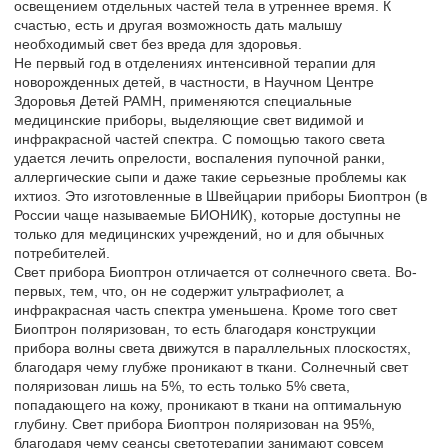
освещением отдельных частей тела в утреннее время. К
счастью, есть и другая возможность дать малышу
необходимый свет без вреда для здоровья.
Не первый год в отделениях интенсивной терапии для
новорожденных детей, в частности, в Научном Центре
Здоровья Детей РАМН, применяются специальные
медицинские приборы, выделяющие свет видимой и
инфракрасной частей спектра. С помощью такого света
удается лечить опрелости, воспаления пупочной ранки,
аллергические сыпи и даже такие серьезные проблемы как
ихтиоз. Это изготовленные в Швейцарии приборы Биоптрон (в
России чаще называемые БИОНИК), которые доступны не
только для медицинских учреждений, но и для обычных
потребителей.
Свет прибора Биоптрон отличается от солнечного света. Во-
первых, тем, что, он не содержит ультрафиолет, а
инфракрасная часть спектра уменьшена. Кроме того свет
Биоптрон поляризован, то есть благодаря конструкции
прибора волны света движутся в параллельных плоскостях,
благодаря чему глубже проникают в ткани. Солнечный свет
поляризован лишь на 5%, то есть только 5% света,
попадающего на кожу, проникают в ткани на оптимальную
глубину. Свет прибора Биоптрон поляризован на 95%,
благодаря чему сеансы светотерапии занимают совсем