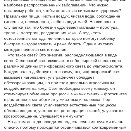
наиболее распространенных заболеваний. Что нужно
организму ребенка, чтобы оставаться сильным и здоровым?
Правильная пища, чистый воздух, чистая вода, соблюдение
гигиены и, несомненно, любовь родителей. Но все равно
случается так, что болезни одолевают малыша – простуда,
травмы, аллергии, раздражения кожи. А ведь есть
естественные методы лечения, которые помогут ребенку
быстрее выздоравливать и реже болеть. Одним из таких
методов является светотерапия.
Что такое свет? Это энергия, распределяющаяся в виде
волн. Солнечный свет включает в себя широкий спектр волн
различной длины от инфракрасного света до ультрафиолета.
Каждая волна действует по-своему, так, инфракрасный свет
вызывает нагревание, ультрафиолет обладает
обеззараживающим, но при этом довольно агрессивным
воздействием на кожу. Свет необходим всему живому, он
стимулирует обменные процессы в живых тканях – фотосинтез
в растениях и метаболизм у животных и человека. Под
воздействием света усиливаются естественные процессы
обмена веществ, ускоряется регенерация тканей, улучшается
кровообращение, улучшается иммунитет.
Но детям до года находится под солнечными лучами очень
опасно, поэтому приходится ограничиваться кратковременным