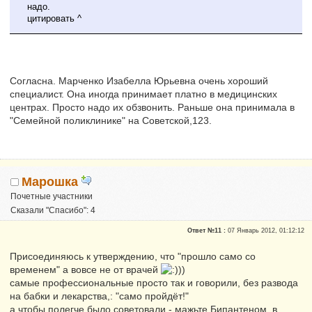
надо.
цитировать ^
Согласна. Марченко Изабелла Юрьевна очень хороший
специалист. Она иногда принимает платно в медицинских
центрах. Просто надо их обзвонить. Раньше она принимала в
"Семейной поликлинике" на Советской,123.
Марошка
Почетные участники
Сказали "Спасибо": 4
Репутация:
2
Ответ №11 :
07 Январь 2012, 01:12:12
Присоединяюсь к утверждению, что "прошло само со
временем" а вовсе не от врачей
)
самые профессиональные просто так и говорили, без развода
на бабки и лекарства,: "само пройдёт!"
а чтобы полегче было советовали - мажьте Бипантеном, в