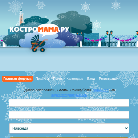
Главная форума
Правила
Поиск
Календарь
Вход
Регистрация
Добро пожаловать,
Гость
. Пожалуйста,
войдите
или
зарегистрируйтесь
.