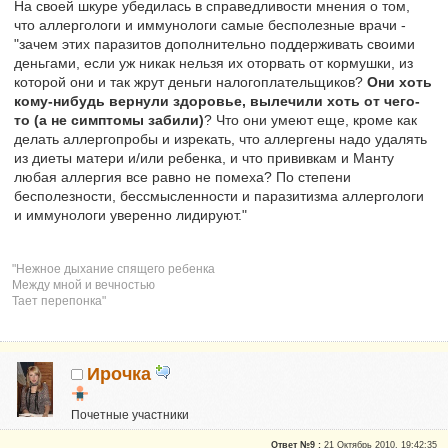
На своей шкуре убедилась в справедливости мнения о том,
что аллергологи и иммунологи самые бесполезные врачи -
"зачем этих паразитов дополнительно поддерживать своими
деньгами, если уж никак нельзя их оторвать от кормушки, из
которой они и так жрут деньги налогоплательщиков?
Они хоть
кому-нибудь вернули здоровье, вылечили хоть от чего-
то (а не симптомы забили)
? Что они умеют еще, кроме как
делать аллергопробы и изрекать, что аллергены надо удалять
из диеты матери и/или ребенка, и что прививкам и Манту
любая аллергия все равно не помеха? По степени
бесполезности, бессмысленности и паразитизма аллергологи
и иммунологи уверенно лидируют."
"Нежное дыхание спящего ребенка
Между мной и вечностью
Тает перепонка"
Ирочка
Почетные участники
Репутация:
0
Ответ №9 :
21 Октябрь 2010, 19:42:35