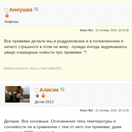
Аннушка
Новичок
Репутация:
0
Ответ №1 :
21 Октябрь 2010, 16:10:30
Все прививки делали мы,и роддомовские и в поликлиннике.я
ничего страшного в этом не вижу...правда иногда задумываюсь
увидя очередные новости про прививки :?:
Имею наглость быть счастливой)))
Алисик
Детки 2013
Почетные участники
Ответ №2 :
21 Октябрь 2010, 16:12:26
Сказали "Спасибо": 4804
Репутация:
17
Делаем. Все основные. Осложнения типа температуры и
сонливости не в сравнении с тем от чего эти прививки, даже