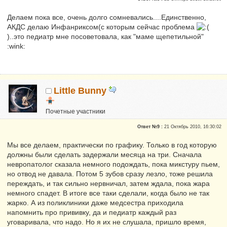
Делаем пока все, очень долго сомневались....Единственно,
АКДС делаю Инфанриксом(с которым сейчас проблема
)..это педиатр мне посоветовала, как "маме щепетильной"
:wink:
Little Bunny
Почетные участники
Репутация:
1
Ответ №9 :
21 Октябрь 2010, 16:30:02
Мы все делаем, практически по графику. Только в год которую
должны были сделать задержали месяца на три. Сначала
невропатолог сказала немного подождать, пока микстуру пьем,
но отвод не давала. Потом 5 зубов сразу лезло, тоже решила
переждать, и так сильно нервничал, затем ждала, пока жара
немного спадет. В итоге все таки сделали, когда было не так
жарко. А из поликлиники даже медсестра приходила
напомнить про прививку, да и педиатр каждый раз
уговаривала, что надо. Но я их не слушала, пришло время,