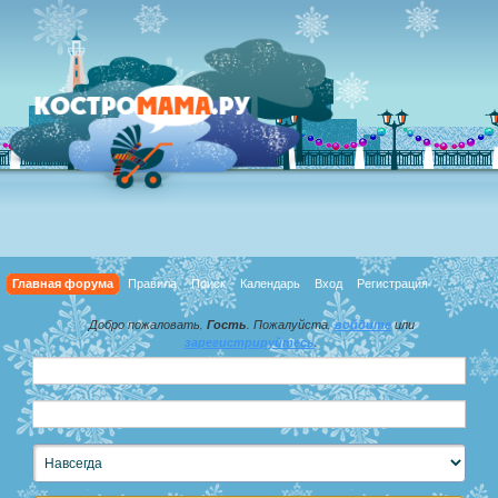
Главная форума
Правила
Поиск
Календарь
Вход
Регистрация
Добро пожаловать,
Гость
. Пожалуйста,
войдите
или
зарегистрируйтесь
.