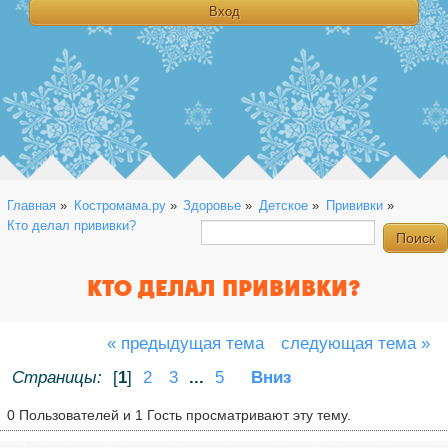
Главная
»
Костромама.ру
»
Здоровье
»
Детское
»
Прививки
»
Кто делал прививки?
КТО ДЕЛАЛ ПРИВИВКИ?
« предыдущая тема
следующая тема »
Страницы:
[
1
]
2
3
...
5
Вниз
0 Пользователей и 1 Гость просматривают эту тему.