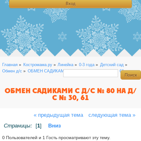
Главная
»
Костромама.ру
»
Линейка
»
0-3 года
»
Детский сад
»
Обмен д/с
»
ОБМЕН САДИКАМИ С Д/С № 80 на  Д/С № 30, 61
ОБМЕН САДИКАМИ С Д/С № 80 НА Д/
С № 30, 61
« предыдущая тема
следующая тема »
Страницы:
[
1
]
Вниз
0 Пользователей и 1 Гость просматривают эту тему.