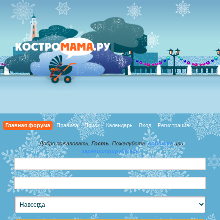
Главная форума
Правила
Поиск
Календарь
Вход
Регистрация
Добро пожаловать,
Гость
. Пожалуйста,
войдите
или
зарегистрируйтесь
.