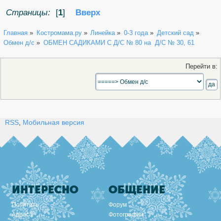
Страницы:
[
1
]
Вверх
Главная
»
Костромама.ру
»
Линейка
»
0-3 года
»
Детский сад
»
Обмен д/с
»
ОБМЕН САДИКАМИ С Д/С № 80 на  Д/С № 30, 61
Перейти в:
RSS
,
Мобильная версия
ИНТЕРЕСНО
ОБЩЕНИЕ
Почитать
Форум
Адреса
Фотографии