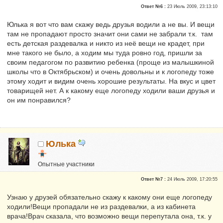
Репутация:
0
Ответ №6 :
23 Июль 2009, 23:13:10
Юлька я вот что вам скажу ведь друзья водили а не вы. И вещи
там не пропадают просто значит они сами не забрали т.к. там
есть детская раздевалка и никто из неё вещи не крадет, при
мне такого не было, а ходим мы туда ровно год, пришли за
своим педагогом по развитию ребенка (проще из малышкиной
школы что в Октябрьском) и очень довольны и к логопеду тоже
этому ходит и видим очень хорошие результаты. На вкус и цвет
товарищей нет. А к какому еще логопеду ходили ваши друзья и
он им понравился?
Юлька
Опытные участники
Репутация:
0
Ответ №7 :
24 Июль 2009, 17:20:55
Узнаю у друзей обязательно скажу к какому они еще логопеду
ходили!Вещи пропадали не из раздевалки, а из кабинета
врача!Врач сказала, что возможно вещи перепутала она, т.к. у