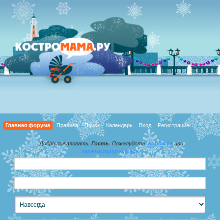
Главная форума
Правила
Поиск
Календарь
Вход
Регистрация
Добро пожаловать,
Гость
. Пожалуйста,
войдите
или
зарегистрируйтесь
.