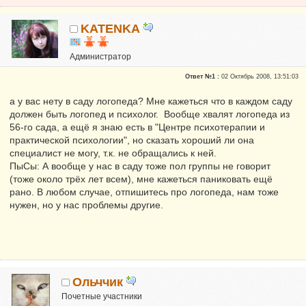
KATENKA
Администратор
Почетные участники
Ответ №1 :
02 Октябрь 2008, 13:51:03
Сказали "Спасибо": 470
Репутация:
6
а у вас нету в саду логопеда? Мне кажеться что в каждом саду
должен быть логопед и психолог. Вообще хвалят логопеда из
56-го сада, а ещё я знаю есть в "Центре психотерапии и
практической психологии", но сказать хороший ли она
специалист не могу, т.к. не обращались к ней.
ПыСы: А вообще у нас в саду тоже пол группы не говорит
(тоже около трёх лет всем), мне кажеться паниковать ещё
рано. В любом случае, отпишитесь про логопеда, нам тоже
нужен, но у нас проблемы другие.
Ольччик
Почетные участники