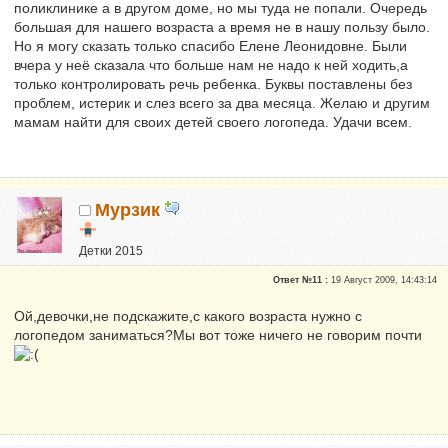
поликлинике а в другом доме, но мы туда не попали. Очередь
большая для нашего возраста а время не в нашу пользу было.
Но я могу сказать только спасибо Елене Леонидовне. Были
вчера у неё сказала что больше нам не надо к ней ходить,а
только контролировать речь ребенка. Буквы поставлены без
проблем, истерик и слез всего за два месяца. Желаю и другим
мамам найти для своих детей своего логопеда. Удачи всем.
Мурзик
Детки 2015
Почетные участники
Ответ №11 :
19 Август 2009, 14:43:14
Сказали "Спасибо": 88
Репутация:
0
Ой,девочки,не подскажите,с какого возраста нужно с
логопедом заниматься?Мы вот тоже ничего не говорим почти