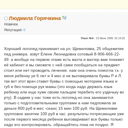
Людмила Горячкина
Новичок
Репутация:
0
Ответ №4 :
23 Июль 2009, 01:13:02
Хороший логопед принимает на ул. Щемиловка, 25 общежитие
пед.универа. зовут Елене Леонидовна сотовый 8-906-666-22-
49. а вообще на первом этаже есть вахта и вахтер вам покажет
её кабинет и вы сможете с ней сами пообщаться на предмет
стоит или нет проводить лечение. нам она очень помогла т.к. у
меня ребенку уе 6 лет и 4 мес и не выговаривала буквы Р и Л.
так вот этот врач ставит буквы с помощью моторики языка и
губ и без помощи рук мамы (это когда надо держать язык
ребенку или еще хуже своим пальцем теребить его уздечьку во
рту). В садике у нас тоже есть логопед но она занимается
только с подготовительными группами а нам педложила за
деньги 800 руб в мес -сеанс 15 мин 100 руб. На Щемиловке
групповое занятие 100 руб в час. результаты потрясающие уже
после первого месяца ребенок выговаривает все буквы только
надо его контролировать. обращайтесь пока не поздно. Я