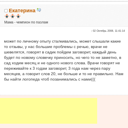
Екатерина
Мама - чемпион по пазлам
Почетные участники
:
02 Октябрь 2008, 11:41:14
Сказали "Спасибо": 51
Репутация:
0
может по личному опыту сталкивались, может слышали какие
то отзывы, у нас большие проблемы с речью, врачи не
шевелятся, говорят в садик пойдем заговорит, каждый день
будет по новому словечку приносить, но чего то не заметно, в
сад ходим месяц и не одного нового слова. Врачи говорят не
переживайте к 3 годам заговорит, 3 года нам через пару
месяцев, а говорит слов 20, не больше и то не правильно. Нам
бы найти логопеда чтоб позанимались с нами(((