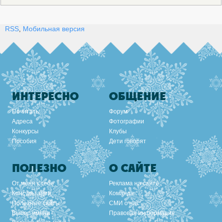
RSS
,
Мобильная версия
ИНТЕРЕСНО
ОБЩЕНИЕ
Почитать
Форум
Адреса
Фотографии
Конкурсы
Клубы
Пособия
Дети говорят
ПОЛЕЗНО
О САЙТЕ
От меня к тебе
Реклама на сайте
Консультации
Команда
Полезные сайты
СМИ о нас
Выбор имени
Правовая информация