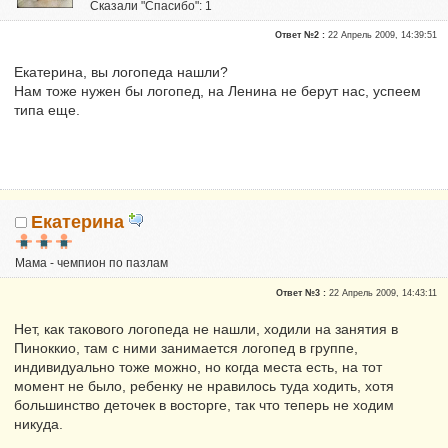
Сказали "Спасибо": 1
Репутация:
0
Ответ №2 :
22 Апрель 2009, 14:39:51
Екатерина, вы логопеда нашли?
Нам тоже нужен бы логопед, на Ленина не берут нас, успеем
типа еще.
Екатерина
Мама - чемпион по пазлам
Почетные участники
Ответ №3 :
22 Апрель 2009, 14:43:11
Сказали "Спасибо": 51
Репутация:
0
Нет, как такового логопеда не нашли, ходили на занятия в
Пиноккио, там с ними занимается логопед в группе,
индивидуально тоже можно, но когда места есть, на тот
момент не было, ребенку не нравилось туда ходить, хотя
большинство деточек в восторге, так что теперь не ходим
никуда.