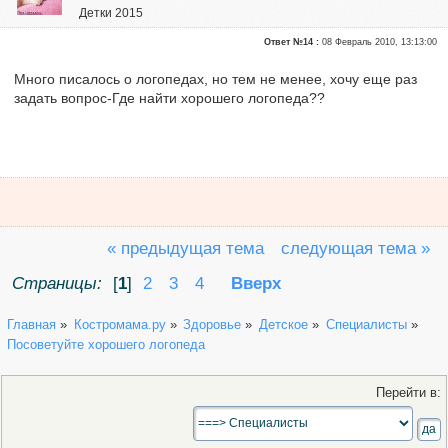
Детки 2015
Почетные участники
Ответ №14 :
08 Февраль 2010, 13:13:00
Сказали "Спасибо": 88
Репутация:
0
Много писалось о логопедах, но тем не менее, хочу еще раз
задать вопрос-Где найти хорошего логопеда??
« предыдущая тема
следующая тема »
Страницы:
[
1
]
2
3
4
Вверх
Главная
»
Костромама.ру
»
Здоровье
»
Детское
»
Специалисты
»
Посоветуйте хорошего логопеда
Перейти в: