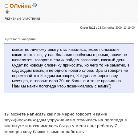
ОЛейна
Активные участники
Репутация:
0
Ответ №12 :
23 Сентябрь 2009, 13:19:00
Цитата: "Екатерина"
может по личному опыту сталкивались, может слышали
какие то отзывы, у нас большие проблемы с речью, врачи не
шевелятся, говорят в садик пойдем заговорит, каждый день
будет по новому словечку приносить, но чего то не заметно, в
сад ходим месяц и не одного нового слова. Врачи говорят не
переживайте к 3 годам заговорит, 3 года нам через пару
месяцев, а говорит слов 20, не больше и то не правильно.
Нам бы найти логопеда чтоб позанимались с нами(((
вы можете написать как примерно говорит и какие
звуки(несколько)дам упружнения.я отучилась на логопеда в
институте.и позанималась бы да у меня еще ребенку 7
месяцев.хочу ближе к зиме поработать.