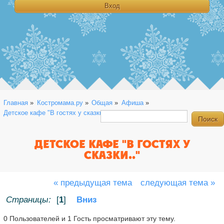
Главная
»
Костромама.ру
»
Общая
»
Афиша
»
Детское кафе "В гостях у сказки.."
ДЕТСКОЕ КАФЕ "В ГОСТЯХ У
СКАЗКИ.."
« предыдущая тема
следующая тема »
Страницы:
[
1
]
Вниз
0 Пользователей и 1 Гость просматривают эту тему.