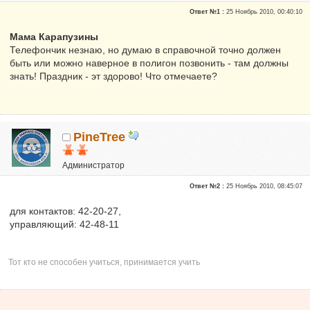
Репутация:
0
Ответ №1 :
25 Ноябрь 2010, 00:40:10
Мама Карапузины
Телефончик незнаю, но думаю в справочной точно должен
быть или можно наверное в полигон позвонить - там должны
знать! Праздник - эт здорово! Что отмечаете?
PineTree
Администратор
Почетные участники
Ответ №2 :
25 Ноябрь 2010, 08:45:07
Сказали "Спасибо": 111
Репутация:
6
для контактов: 42-20-27,
управляющий: 42-48-11
Тот кто не способен учиться, принимается учить