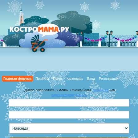
Главная форума
Правила
Поиск
Календарь
Вход
Регистрация
Добро пожаловать,
Гость
. Пожалуйста,
войдите
или
зарегистрируйтесь
.