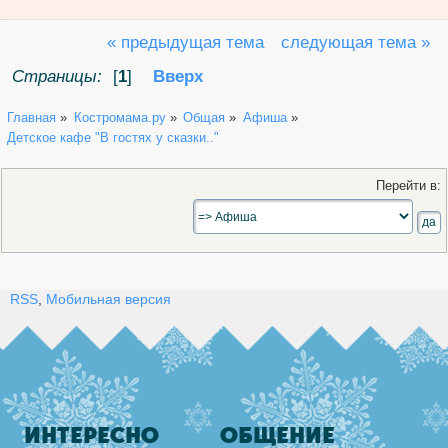
« предыдущая тема
следующая тема »
Страницы:
[
1
]
Вверх
Главная
»
Костромама.ру
»
Общая
»
Афиша
»
Детское кафе "В гостях у сказки.."
Перейти в:
RSS
,
Мобильная версия
ИНТЕРЕСНО
ОБЩЕНИЕ