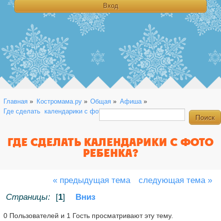
Главная
»
Костромама.ру
»
Общая
»
Афиша
»
Где сделать  календарики с фото ребенка?
ГДЕ СДЕЛАТЬ КАЛЕНДАРИКИ С ФОТО
РЕБЕНКА?
« предыдущая тема
следующая тема »
Страницы:
[
1
]
Вниз
0 Пользователей и 1 Гость просматривают эту тему.