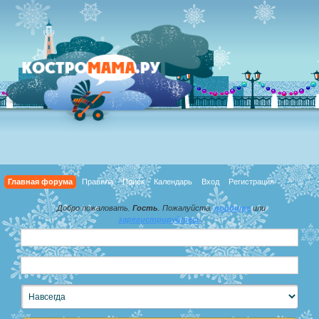
Главная форума
Правила
Поиск
Календарь
Вход
Регистрация
Добро пожаловать,
Гость
. Пожалуйста,
войдите
или
зарегистрируйтесь
.