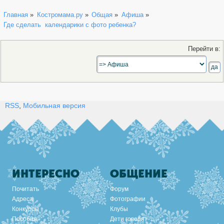
Главная
»
Костромама.ру
»
Общая
»
Афиша
»
Где сделать  календарики с фото ребенка?
Перейти в:
RSS
,
Мобильная версия
ИНТЕРЕСНО
ОБЩЕНИЕ
Почитать
Форум
Адреса
Фотографии
Конкурсы
Клубы
Пособия
Дети говорят