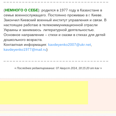
_ _ _ _ _ _ _ _ _ _ _ _ _ _ _ _ _ _ _ _ _ _ _ _ _ _ _ _ _ _ _ _ _ _
(
НЕМНОГО О СЕБЕ
): родился в 1977 году в Казахстане в
семье военнослужащего. Постоянно проживаю в г. Киеве.
Закончил Киевский военный институт управления и связи. В
настоящее работаю в телекоммуникационной отрасли
Украины и занимаюсь литературной деятельностью.
Основное направление – стихи и сказки в стихах для детей
дошкольного возраста.
Контактная информация:
kavdeyenko2007@ukr.net
,
kavdeyenko1977@mail.ru
)
_ _ _ _ _ _ _ _ _ _ _ _ _ _ _ _ _ _ _ _ _ _ _ _ _ _ _ _ _ _ _ _ _ _
«
Последнее редактирование: 07 Август 2014, 18:15:20 от kav
»