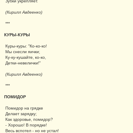
Зубки укрепляет.
(Кирилл Авдеенко)
***
КУРЫ-КУРЫ
Куры-куры: "Ко-ко-ко!
Мы снесли яички;
Ку-ку-кушайте, ко-ко,
Детки-невелички!"
(Кирилл Авдеенко)
***
ПОМИДОР
Помидор на грядке
Делает зарядку;
Как здоровье, помидор?
- Хорошо! В порядке!
Весь вспотел - но не устал!