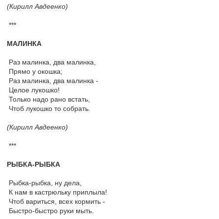
(Кирилл Авдеенко)
***
МАЛИНКА
Раз малинка, два малинка,
Прямо у окошка;
Раз малинка, два малинка -
Целое лукошко!
Только надо рано встать,
Чтоб лукошко то собрать.
(Кирилл Авдеенко)
***
РЫБКА-РЫБКА
Рыбка-рыбка, ну дела,
К нам в кастрюльку приплыла!
Чтоб вариться, всех кормить -
Быстро-быстро руки мыть.