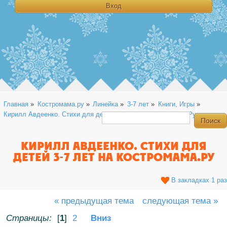
Главная
»
Костромама.ру
»
Линейка
»
3-7 лет
»
Книги, Игры
»
Кирилл Авдеенко. Стихи для детей 3-7 лет на Костромама.Ру
КИРИЛЛ АВДЕЕНКО. СТИХИ ДЛЯ
ДЕТЕЙ 3-7 ЛЕТ НА КОСТРОМАМА.РУ
В закладках 1 раз
« предыдущая тема
следующая тема »
Страницы:
[
1
]
2
Вниз