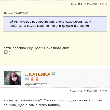
Репутация:
0
Ответ №9 :
31 Май 2011, 10:08:34
Цитата: "KATENKA"
ой мы уже все все прочитали, очень замечательные и
весёлые, а самое главное что они добрые )) спасибо
Катя, спасибо еще раз!!! Приятного дня!
KATENKA
Администратор
Почетные участники
Ответ №10 :
31 Май 2011, 10:13:06
Сказали "Спасибо": 470
Репутация:
6
а у вас есть ещё стихи? У меня просто одна мысль в голову
пришла, щас я вам в личку напишу