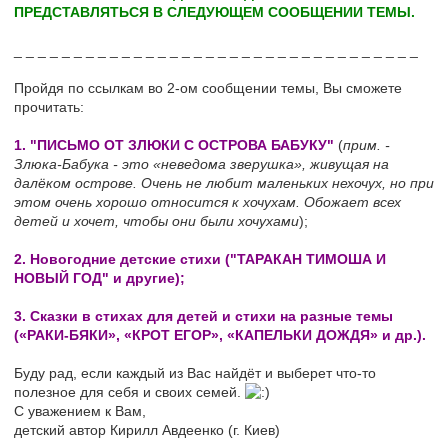
ПРЕДСТАВЛЯТЬСЯ В СЛЕДУЮЩЕМ СООБЩЕНИИ ТЕМЫ.
_ _ _ _ _ _ _ _ _ _ _ _ _ _ _ _ _ _ _ _ _ _ _ _ _ _ _ _ _ _ _ _ _ _
Пройдя по ссылкам во 2-ом сообщении темы, Вы сможете
прочитать:
1. "ПИСЬМО ОТ ЗЛЮКИ С ОСТРОВА БАБУКУ"
(
прим. -
Злюка-Бабука - это «неведома зверушка», живущая на
далёком острове. Очень не любит маленьких нехочух, но при
этом очень хорошо относится к хочухам. Обожает всех
детей и хочет, чтобы они были хочухами
);
2. Новогодние детские стихи ("ТАРАКАН ТИМОША И
НОВЫЙ ГОД" и другие);
3. Сказки в стихах для детей и стихи на разные темы
(«РАКИ-БЯКИ», «КРОТ ЕГОР», «КАПЕЛЬКИ ДОЖДЯ» и др.).
Буду рад, если каждый из Вас найдёт и выберет что-то
полезное для себя и своих семей.
С уважением к Вам,
детский автор Кирилл Авдеенко (г. Киев)