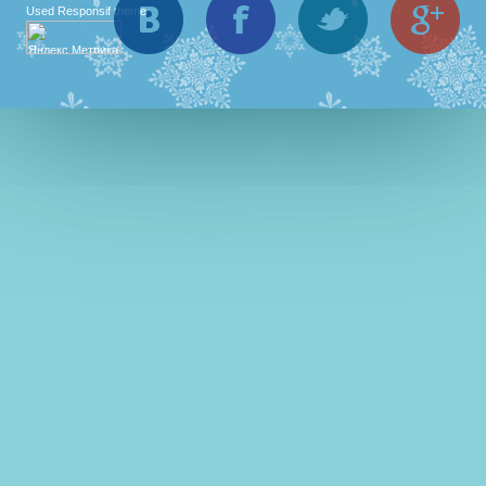
Used
Responsif theme