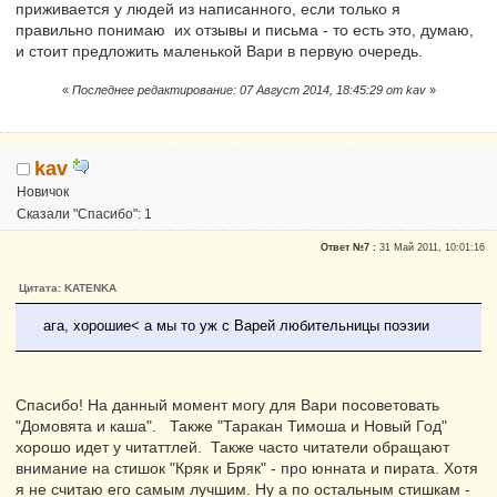
приживается у людей из написанного, если только я
правильно понимаю их отзывы и письма - то есть это, думаю,
и стоит предложить маленькой Вари в первую очередь.
«
Последнее редактирование: 07 Август 2014, 18:45:29 от kav
»
kav
Новичок
Сказали "Спасибо": 1
Репутация:
0
Ответ №7 :
31 Май 2011, 10:01:16
Цитата: KATENKA
ага, хорошие< а мы то уж с Варей любительницы поэзии
Спасибо! На данный момент могу для Вари посоветовать
"Домовята и каша". Также "Таракан Тимоша и Новый Год"
хорошо идет у читаттлей. Также часто читатели обращают
внимание на стишок "Кряк и Бряк" - про юнната и пирата. Хотя
я не считаю его самым лучшим. Ну а по остальным стишкам -