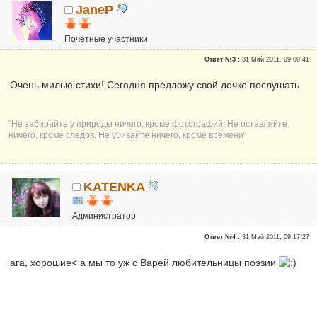
JaneP
Почетные участники
Сказали "Спасибо": 10
Ответ №3 :
31 Май 2011, 09:00:41
Репутация:
1
Очень милые стихи! Сегодня предложу свой дочке послушать
"Не забирайте у природы ничего, кроме фотографий. Не оставляйте
ничего, кроме следов. Не убивайте ничего, кроме времени"
KATENKA
Администратор
Почетные участники
Ответ №4 :
31 Май 2011, 09:17:27
Сказали "Спасибо": 470
Репутация:
6
ага, хорошие< а мы то уж с Варей любительницы поэзии