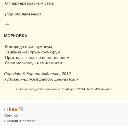
От зарядки красным стал.
(Кирилл Авдеенко)
***
МОРКОВКА
В огороде шум-шум-шум,
Зайка-зайка: хрум-хрум-хрум,
Прыг-прыг-прыг по пням, по пням,
Съел морковку - ням-ням-ням!
Copyright © Кирилл Авдеенко, 2012
Художник-иллюстратор: Елена Новик
«
Последнее редактирование: 07 Август 2014, 18:50:40 от kav
»
kav
Новичок
Сказали "Спасибо": 1
Репутация:
0