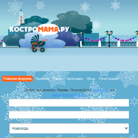
Главная форума
Правила
Поиск
Календарь
Вход
Регистрация
Добро пожаловать,
Гость
. Пожалуйста,
войдите
или
зарегистрируйтесь
.