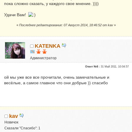
пока сложно сказать, у каждого свое мнение. ))))
Удачи Вам!
«
Последнее редактирование: 07 Август 2014, 18:46:52 от kav
»
KATENKA
Администратор
Почетные участники
Ответ №8 :
31 Май 2011, 10:04:57
Сказали "Спасибо": 470
Репутация:
6
ой мы уже все все прочитали, очень замечательные и
весёлые, а самое главное что они добрые )) спасибо
kav
Новичок
Сказали "Спасибо": 1