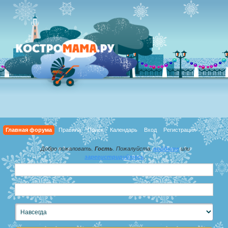
Главная форума
Правила
Поиск
Календарь
Вход
Регистрация
Добро пожаловать,
Гость
. Пожалуйста,
войдите
или
зарегистрируйтесь
.