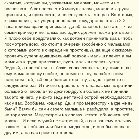
скрытых, которые вы, уважаемые мамочки, можете и не
распознать. А вот после этой минуты плача, можно и к груди
приложить, и приласкать, и песенку спеть - это раз. Во-вторых,
к сожалению, так уж устроено наше государство, что за 2-3
часа приема врачи принимают до 50 человек (знаю это, т.к. из
семьи врачей) и не только вас одних должен посмотреть врач.
Я плохо себе представляю, как должен принимать врач, чтобы
посмотреть всех, кто стоит в очереди (особенно с малышами,
с которыми долго в очереди не простоишь), да еще к каждому
проявить супериндивидуальный подход - малыш плачет, а вы
мамочка к груди приложите, пусть малыш поспит - устал
бедный, а проснётся - о. боже, снова заплакал, ну, ничего, вы
ему мама песенку спойте, не помогло - ну, давайте с ним
поиграем - ой, всё еще боится тётю - ну, ладно -придёте в
следующий раз. И ничего страшного, что на вас мы потратили
больше 2-х часов, а что десяток-другой больных не приняли,
так это ничего, у них-то ведь нет такой острой необходимости,
как у вас. Вообщем, кошмар! Да, и про медсестру - а где же вы
были? Взяли бы сами своего малыша и разбудили, а простите,
не тормозили. Медсестре и на словах. кстати. объяснить всё
можно... И если случай не экстренный, а сон вашему малышу
важнее - так объяснили бы это медсестре, и она бы пошла к
другим, а на вас время не теряла.