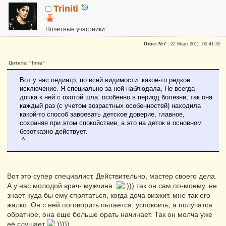
Triniti
Почетные участники
Сказали "Спасибо": 11
Ответ №7 :
22 Март 2011, 00:41:35
Репутация:
0
Цитата: "Inna"
Вот у нас педиатр, по всей видимости. какое-то редкое
исключение. Я специально за ней наблюдала, Не всегда
дочка к ней с охотой шла. особенно в период болезни, так она
каждый раз (с учетом возрастных особенностей) находила
какой-то способ завоевать детское доверие, главное,
сохраняя при этом спокойствие, а это на деток в основном
безотказно действует.
^
Вот это супер специалист. Действительно, мастер своего дела.
А у нас молодой врач- мужчина.
) так он сам,по-моему, не
знает куда бы ему спрятаться, когда доча визжит. мне так его
жалко. Он с ней поговорить пытается, успокоить, а получатся
обратное, она еще больше орать начинает. Так он молча уже
её слушает
)))