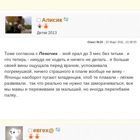
Алисик
Детки 2013
Почетные участники
Ответ №10 :
22 Март 2011, 13:38:55
Сказали "Спасибо": 4804
Репутация:
17
Тоже согласна с
Леночик
.. мой орал до 3 мес без титьки.. и
что теперь - никуда не ходить и ничего не делать.. я больше
своей вины ощущала перед врачом, успокаивала
погремушкой, ничего страшного в плаче вообще не вижу -
Японцы наоборот пугают младенцев, чтоб те плакали - лёгкие
развивали.. так что реально не нужно так заморачиваться, все
мы мамы и переживаем за малышей, но иногда перегибаем
палку..
евгех@