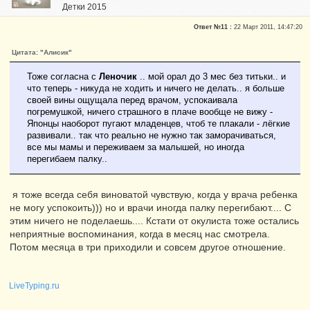
Детки 2015
Почетные участники
Ответ №11 :
22 Март 2011, 14:47:20
Сказали "Спасибо": 1237
Репутация:
5
Цитата: "Алисик"
Тоже согласна с
Леночик
.. мой орал до 3 мес без титьки.. и
что теперь - никуда не ходить и ничего не делать.. я больше
своей вины ощущала перед врачом, успокаивала
погремушкой, ничего страшного в плаче вообще не вижу -
Японцы наоборот пугают младенцев, чтоб те плакали - лёгкие
развивали.. так что реально не нужно так заморачиваться,
все мы мамы и переживаем за малышей, но иногда
перегибаем палку..
я тоже всегда себя виноватой чувствую, когда у врача ребенка
не могу успокоить))) но и врачи иногда палку перегибают.... С
этим ничего не поделаешь.... Кстати от окулиста тоже остались
неприятные воспоминания, когда в месяц нас смотрела.
Потом месяца в три приходили и совсем другое отношение.
LiveTyping.ru