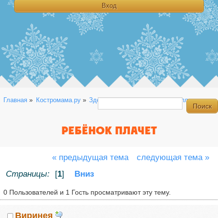
Главная
»
Костромама.ру
»
Здоровье
»
Общая
»
Ребёнок плачет
РЕБЁНОК ПЛАЧЕТ
« предыдущая тема
следующая тема »
Страницы:
[
1
]
Вниз
0 Пользователей и 1 Гость просматривают эту тему.
Виринея