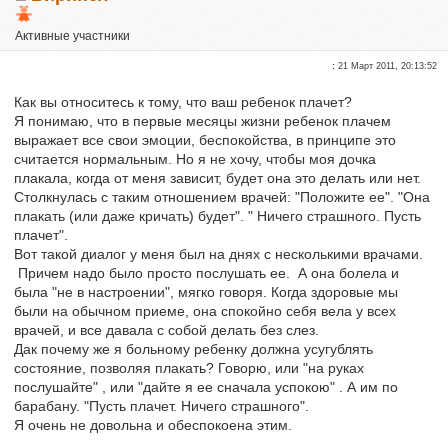
Активные участники
Репутация:
0
:
21 Март 2011, 20:13:52
Как вы относитесь к тому, что ваш ребенок плачет?
Я понимаю, что в первые месяцы жизни ребенок плачем
выражает все свои эмоции, беспокойства, в принципе это
считается нормальным. Но я не хочу, чтобы моя дочка
плакала, когда от меня зависит, будет она это делать или нет.
Столкнулась с таким отношением врачей: "Положите ее". "Она
плакать (или даже кричать) будет". " Ничего страшного. Пусть
плачет".
Вот такой диалог у меня был на днях с несколькими врачами.
Причем надо было просто послушать ее. А она болела и
была "не в настроении", мягко говоря. Когда здоровые мы
были на обычном приеме, она спокойно себя вела у всех
врачей, и все давала с собой делать без слез.
Дак почему же я больному ребенку должна усугублять
состояние, позволяя плакать? Говорю, или "на руках
послушайте" , или "дайте я ее сначала успокою" . А им по
барабану. "Пусть плачет. Ничего страшного".
Я очень не довольна и обеспокоена этим.