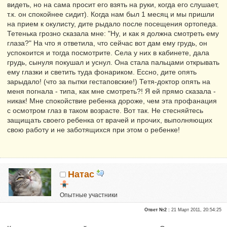
видеть, но на сама просит его взять на руки, когда его слушает,
т.к. он спокойнее сидит). Когда нам был 1 месяц и мы пришли
на прием к окулисту, дите рыдало после посещения ортопеда.
Тетенька грозно сказала мне: "Ну, и как я должна смотреть ему
глаза?" На что я ответила, что сейчас вот дам ему грудь, он
успокоится и тогда посмотрите. Села у них в кабинете, дала
грудь, сынуля покушал и уснул. Она стала пальцами открывать
ему глазки и светить туда фонариком. Ессно, дите опять
зарыдало! (что за пытки гестаповские!) Тетя-доктор опять на
меня погнала - типа, как мне смотреть?! Я ей прямо сказала -
никак! Мне спокойствие ребенка дороже, чем эта профанация
с осмотром глаз в таком возрасте. Вот так. Не стесняйтесь
защищать своего ребенка от врачей и прочих, выполняющих
свою работу и не заботящихся при этом о ребенке!
Натаc
Опытные участники
Репутация:
0
Ответ №2 :
21 Март 2011, 20:54:25