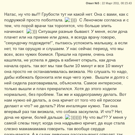
Сказали "Спасибо": 11
Ответ №5 :
22 Март 2011, 00:15:43
Репутация:
0
Натас, ну что вы!!! Грубости тут ни какой нет. Она с вами, как с
подружкой просто поболтала.
)) С Леночком согласна и с
тем, что порой врачи так торопятся, что больше злить
начинают.
) Ситуации разные бывают. У меня, если доча
плачет или на приеме или дома, я всегда врачу говорю,
"секундочку подождите!", пытаюсь успокоить малышку, а если
нет, то так орущую и слушаем. У нас сейчас период, что мы
всех, всех чужих боимся. Пришли на прием, очень она
кашляла, не успела я дверь в кабинет открыть, как доча
начала орать. так вот мы там были 10 минут и все 10 минут
она просто не останавливалась визжала. Но слушать то надо,
дабы избежать бронхита или еще чего хуже. Вышли и долго с
ней сидела разговаривала, объясняла. Самое интересное,
только вышли и плач прекратился. Хотя до этого ходили
нормально, без проблем. Так же и кардиограмму делать. Вот
нам нужно её делать, а она кричит от того что ей присоски
делают и что? не делать? Или ингаляции нужно. Так она
впервый раз так визжала, что собака заскулила. И что? Нет,
доча не кричи, болей дальше.
))))) Ну что вы!?? У меня у
самой слезы текут, когда она надрывно кричит, да еще стала
слезно мамамамама говорить. так вообще сердце
разрывается. А в садик девчонки рассказывают отводят, так