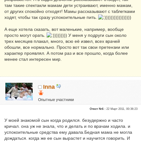
там такие спектакли мамам дети устраивают, именно мамам,
от других спокойно отходят! Мамы рассказывают с таблетками
ходят, чтобы так сразу успокоительные пить.
)))))))))))))))
А еще хотела сказать, вот маленькие, например, вообще
просто могут орать.
))))))) У меня у подруги сын около
трех месяцев плакал, много, всю её извел, всех врачей
обошли, все нормально. Просто вот так свои претензии или
характер проявлял. А потом раз и все прошло, когда более
менее стал интересен мир.
Inna
Опытные участники
Сказали "Спасибо": 1
Ответ №6 :
22 Март 2011, 00:36:23
Репутация:
0
У моей знакомой сын когда родился. безудержно и часто
кричал. она уж не знала, что и делать и по врачам ходила. и
успокоительные средства ему давала.Бедная мама не могла
дождаться. когда же ее сын вырастет и научится говорить. И