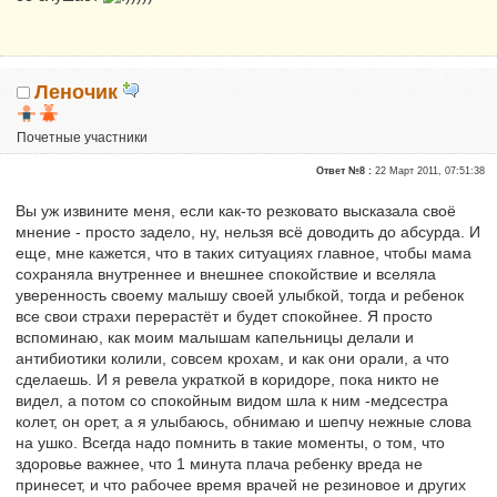
Леночик
Почетные участники
Репутация:
0
Ответ №8 :
22 Март 2011, 07:51:38
Вы уж извините меня, если как-то резковато высказала своё
мнение - просто задело, ну, нельзя всё доводить до абсурда. И
еще, мне кажется, что в таких ситуациях главное, чтобы мама
сохраняла внутреннее и внешнее спокойствие и вселяла
уверенность своему малышу своей улыбкой, тогда и ребенок
все свои страхи перерастёт и будет спокойнее. Я просто
вспоминаю, как моим малышам капельницы делали и
антибиотики колили, совсем крохам, и как они орали, а что
сделаешь. И я ревела украткой в коридоре, пока никто не
видел, а потом со спокойным видом шла к ним -медсестра
колет, он орет, а я улыбаюсь, обнимаю и шепчу нежные слова
на ушко. Всегда надо помнить в такие моменты, о том, что
здоровье важнее, что 1 минута плача ребенку вреда не
принесет, и что рабочее время врачей не резиновое и других