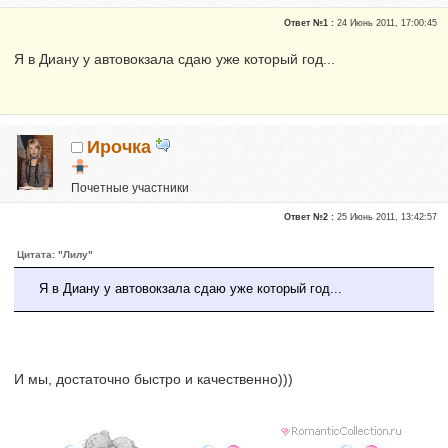
Почетные участники
Ответ №1 :
24 Июнь 2011, 17:00:45
Сказали "Спасибо": 17
Репутация:
2
Я в Диану у автовокзала сдаю уже который год...
Я- Настя.
Ирочка
Почетные участники
Репутация:
0
Ответ №2 :
25 Июнь 2011, 13:42:57
Цитата: "Лилу"
Я в Диану у автовокзала сдаю уже который год...
И мы, достаточно быстро и качественно)))