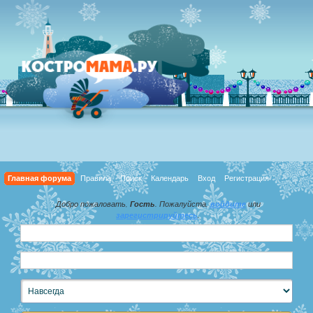
Главная форума
Правила
Поиск
Календарь
Вход
Регистрация
Добро пожаловать,
Гость
. Пожалуйста,
войдите
или
зарегистрируйтесь
.