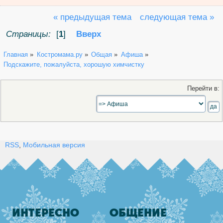
« предыдущая тема
следующая тема »
Страницы:
[
1
]
Вверх
Главная
»
Костромама.ру
»
Общая
»
Афиша
»
Подскажите, пожалуйста, хорошую химчистку
Перейти в:
RSS
,
Мобильная версия
ИНТЕРЕСНО
ОБЩЕНИЕ