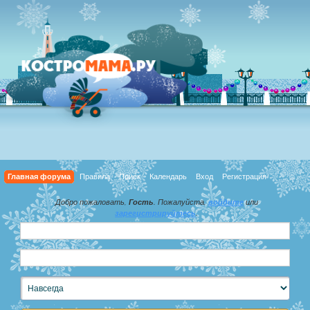
Главная форума
Правила
Поиск
Календарь
Вход
Регистрация
Добро пожаловать,
Гость
. Пожалуйста,
войдите
или
зарегистрируйтесь
.