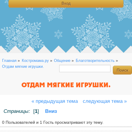
Главная
»
Костромама.ру
»
Общение
»
Благотворительность
»
Отдам мягкие игрушки.
ОТДАМ МЯГКИЕ ИГРУШКИ.
« предыдущая тема
следующая тема »
Страницы:
[
1
]
Вниз
0 Пользователей и 1 Гость просматривают эту тему.