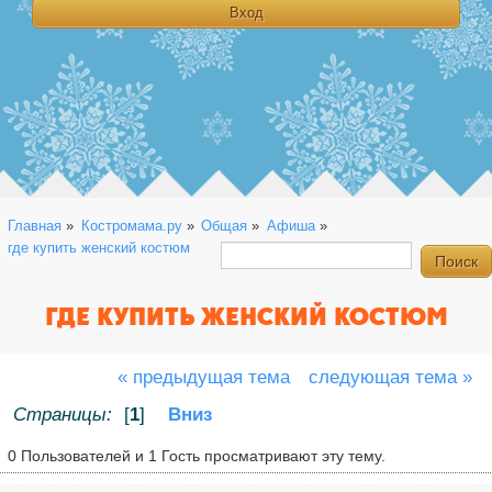
Главная
»
Костромама.ру
»
Общая
»
Афиша
»
где купить женский костюм
ГДЕ КУПИТЬ ЖЕНСКИЙ КОСТЮМ
« предыдущая тема
следующая тема »
Страницы:
[
1
]
Вниз
0 Пользователей и 1 Гость просматривают эту тему.