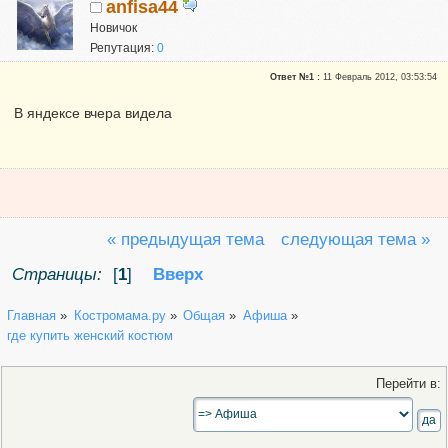
anfisa44
Новичок
Репутация:
0
Ответ №1 :
11 Февраль 2012, 03:53:54
В яндексе вчера видела
« предыдущая тема
следующая тема »
Страницы:
[
1
]
Вверх
Главная
»
Костромама.ру
»
Общая
»
Афиша
»
где купить женский костюм
Перейти в: