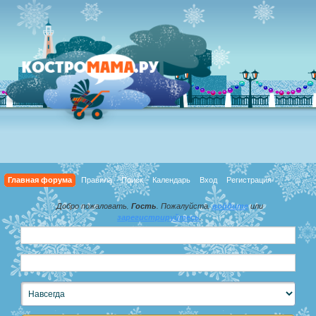
Главная форума
Правила
Поиск
Календарь
Вход
Регистрация
Добро пожаловать,
Гость
. Пожалуйста,
войдите
или
зарегистрируйтесь
.