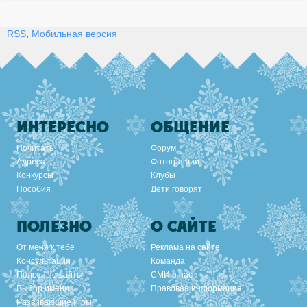
RSS
,
Мобильная версия
ИНТЕРЕСНО
ОБЩЕНИЕ
Почитать
Форум
Адреса
Фотографии
Конкурсы
Клубы
Пособия
Дети говорят
ПОЛЕЗНО
О САЙТЕ
От меня к тебе
Реклама на сайте
Консультации
Команда
Полезные сайты
СМИ о нас
Выбор имени
Правовая информация
Развивающие игры