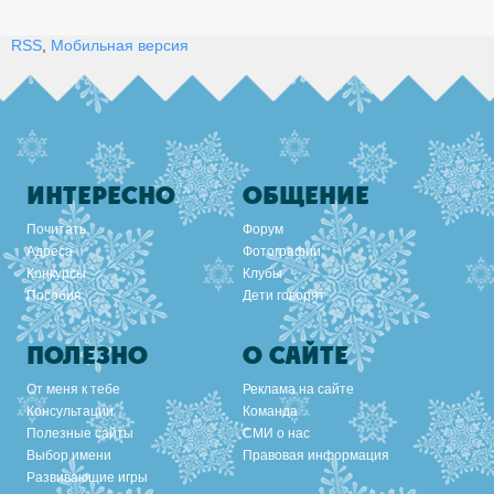
RSS
,
Мобильная версия
ИНТЕРЕСНО
ОБЩЕНИЕ
Почитать
Форум
Адреса
Фотографии
Конкурсы
Клубы
Пособия
Дети говорят
ПОЛЕЗНО
О САЙТЕ
От меня к тебе
Реклама на сайте
Консультации
Команда
Полезные сайты
СМИ о нас
Выбор имени
Правовая информация
Развивающие игры