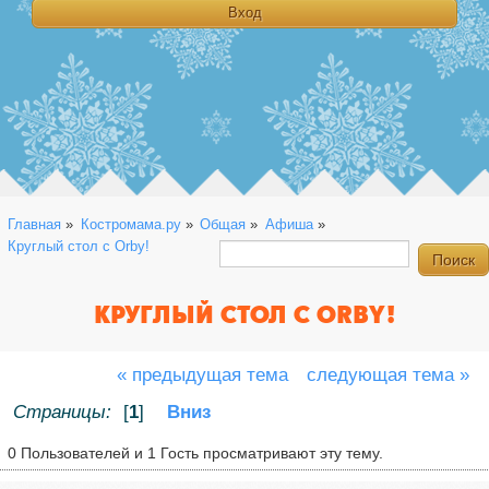
Главная
»
Костромама.ру
»
Общая
»
Афиша
»
Круглый стол с Orby!
КРУГЛЫЙ СТОЛ С ORBY!
« предыдущая тема
следующая тема »
Страницы:
[
1
]
Вниз
0 Пользователей и 1 Гость просматривают эту тему.