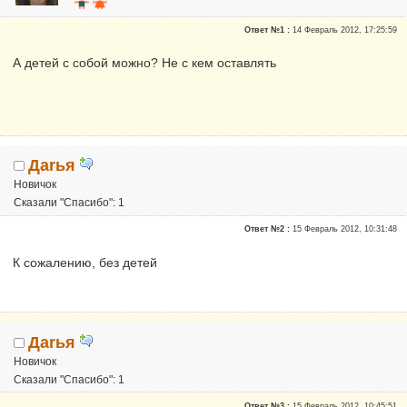
Почетные участники
Ответ №1 :
14 Февраль 2012, 17:25:59
Сказали "Спасибо": 52
Репутация:
2
А детей с собой можно? Не с кем оставлять
Мальчик и девочка есть, хочу двойню!
Даrья
Новичок
Сказали "Спасибо": 1
Репутация:
0
Ответ №2 :
15 Февраль 2012, 10:31:48
К сожалению, без детей
Даrья
Новичок
Сказали "Спасибо": 1
Репутация:
0
Ответ №3 :
15 Февраль 2012, 10:45:51