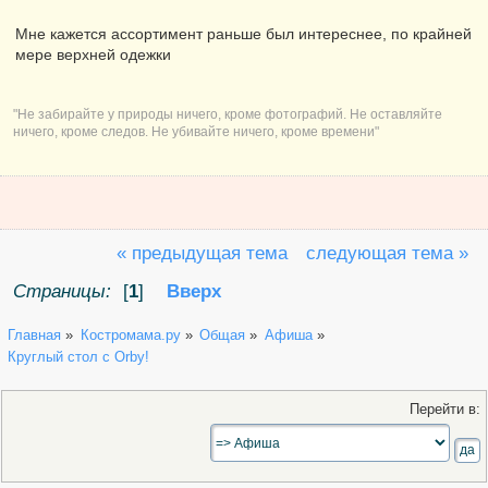
Репутация:
1
Мне кажется ассортимент раньше был интереснее, по крайней
мере верхней одежки
"Не забирайте у природы ничего, кроме фотографий. Не оставляйте
ничего, кроме следов. Не убивайте ничего, кроме времени"
« предыдущая тема
следующая тема »
Страницы:
[
1
]
Вверх
Главная
»
Костромама.ру
»
Общая
»
Афиша
»
Круглый стол с Orby!
Перейти в: