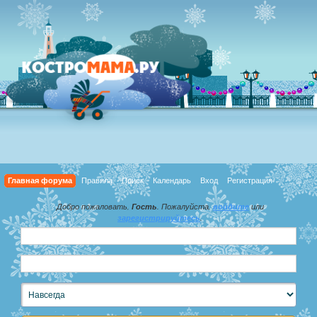
Главная форума
Правила
Поиск
Календарь
Вход
Регистрация
Добро пожаловать,
Гость
. Пожалуйста,
войдите
или
зарегистрируйтесь
.