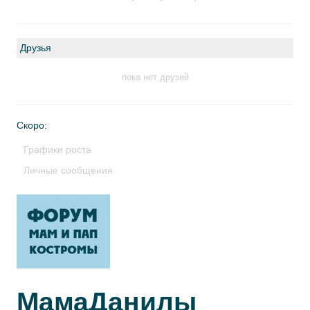
Друзья
пока нет друзей
Скоро:
Графики роста
Личные сообщения
МамаДанилы