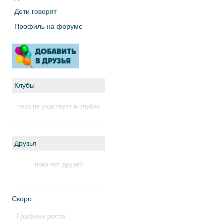
Дети говорят
Профиль на форуме
Клубы
пока не участвует в клубах
Друзья
пока нет друзей
Скоро:
Графики роста