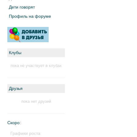
Дети говорят
Профиль на форуме
Клубы
пока не участвует в клубах
Друзья
пока нет друзей
Скоро:
Графики роста