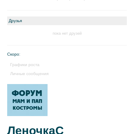
Друзья
пока нет друзей
Скоро:
Графики роста
Личные сообщения
ЛеночкаС