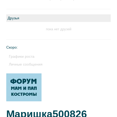
Друзья
пока нет друзей
Скоро:
Графики роста
Личные сообщения
Маришка500826